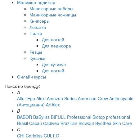
Маникюр-педикюр
Маникюрные наборы
Маникюрные ножницы
Книпсеры
Лопатки
Пилки
Для ногтей
Для педикюра
Резцы
Кусачки
Для кутикул
Для ногтей
Онлайн курсы
Поиск по бренду:
A
Alter Ego
Aluxi
Amazon Series
American Crew
Anthocyanin
(Антоцианин)
ArtAlex
B
BABOR
BaByliss
BIFULL Professional
Biotop professional
Brasil Cacau Сadiveu
Brazilian Blowout
Byothea Skin Care
C
CHI
Corioliss
CULT.O