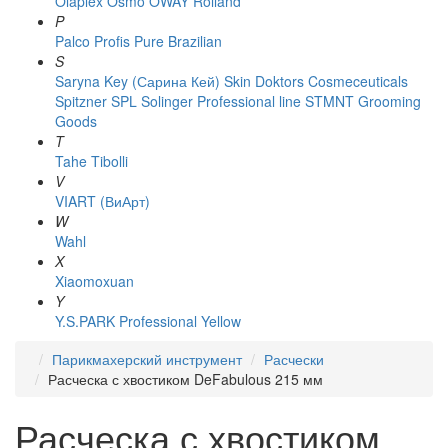
Olaplex
Osmo
OWAY Rolland
P
Palco
Profis
Pure Brazilian
S
Saryna Key (Сарина Кей)
Skin Doktors Cosmeceuticals
Spitzner
SPL Solinger Professional line
STMNT Grooming
Goods
T
Tahe
Tibolli
V
VIART (ВиАрт)
W
Wahl
X
Xiaomoxuan
Y
Y.S.PARK Professional
Yellow
Парикмахерский инструмент
Расчески
Расческа с хвостиком DeFabulous 215 мм
Расческа с хвостиком