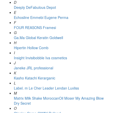
D
Deeply
DeFabulous
Depot
E
Echosline
Emmebi
Eugene Perma
F
FOUR REASONS
Framesi
G
Ga.Ma
Global Keratin
Goldwell
H
Hipertin
Hollow Comb
I
Insight
Invisibobble
Iva cosmetics
J
Janeke
JRL professional
K
Kasho
Katachi
Kerarganic
L
Label. m
Le Cher
Leader
Lendan
Luxliss
M
Matrix
Milk Shake
MoroccanOil
Moser
My Amazing Blow
Dry Secret
O