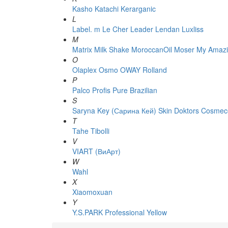
Kasho
Katachi
Kerarganic
L
Label. m
Le Cher
Leader
Lendan
Luxliss
M
Matrix
Milk Shake
MoroccanOil
Moser
My Amazi
O
Olaplex
Osmo
OWAY Rolland
P
Palco
Profis
Pure Brazilian
S
Saryna Key (Сарина Кей)
Skin Doktors Cosmece
T
Tahe
Tibolli
V
VIART (ВиАрт)
W
Wahl
X
Xiaomoxuan
Y
Y.S.PARK Professional
Yellow