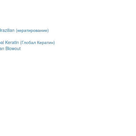
azilian (кератирование)
l Keratin (Глобал Кератин)
an Blowout