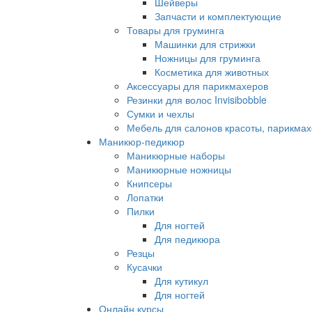
Шейверы
Запчасти и комплектующие
Товары для груминга
Машинки для стрижки
Ножницы для груминга
Косметика для животных
Аксессуары для парикмахеров
Резинки для волос Invisibobble
Сумки и чехлы
Мебель для салонов красоты, парикмах
Маникюр-педикюр
Маникюрные наборы
Маникюрные ножницы
Книпсеры
Лопатки
Пилки
Для ногтей
Для педикюра
Резцы
Кусачки
Для кутикул
Для ногтей
Онлайн курсы