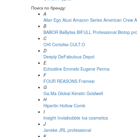
Поиск по бренду:
A
Alter Ego
Aluxi
Amazon Series
American Crew
A
B
BABOR
BaByliss
BIFULL Professional
Biotop pr
C
CHI
Corioliss
CULT.O
D
Deeply
DeFabulous
Depot
E
Echosline
Emmebi
Eugene Perma
F
FOUR REASONS
Framesi
G
Ga.Ma
Global Keratin
Goldwell
H
Hipertin
Hollow Comb
I
Insight
Invisibobble
Iva cosmetics
J
Janeke
JRL professional
K