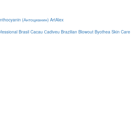
nthocyanin (Антоцианин)
ArtAlex
ofessional
Brasil Cacau Сadiveu
Brazilian Blowout
Byothea Skin Care