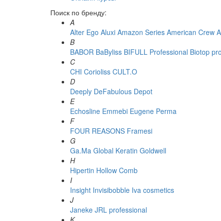
Поиск по бренду:
A
Alter Ego
Aluxi
Amazon Series
American Crew
A
B
BABOR
BaByliss
BIFULL Professional
Biotop pr
C
CHI
Corioliss
CULT.O
D
Deeply
DeFabulous
Depot
E
Echosline
Emmebi
Eugene Perma
F
FOUR REASONS
Framesi
G
Ga.Ma
Global Keratin
Goldwell
H
Hipertin
Hollow Comb
I
Insight
Invisibobble
Iva cosmetics
J
Janeke
JRL professional
K