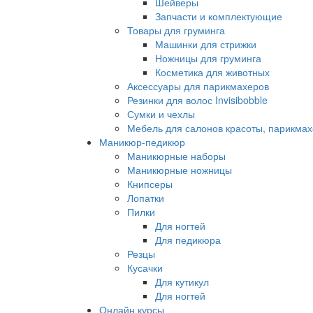
Шейверы
Запчасти и комплектующие
Товары для груминга
Машинки для стрижки
Ножницы для груминга
Косметика для животных
Аксессуары для парикмахеров
Резинки для волос Invisibobble
Сумки и чехлы
Мебель для салонов красоты, парикмах
Маникюр-педикюр
Маникюрные наборы
Маникюрные ножницы
Книпсеры
Лопатки
Пилки
Для ногтей
Для педикюра
Резцы
Кусачки
Для кутикул
Для ногтей
Онлайн курсы