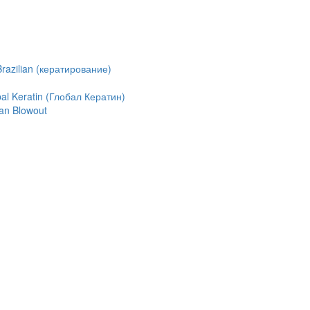
azilian (кератирование)
l Keratin (Глобал Кератин)
an Blowout