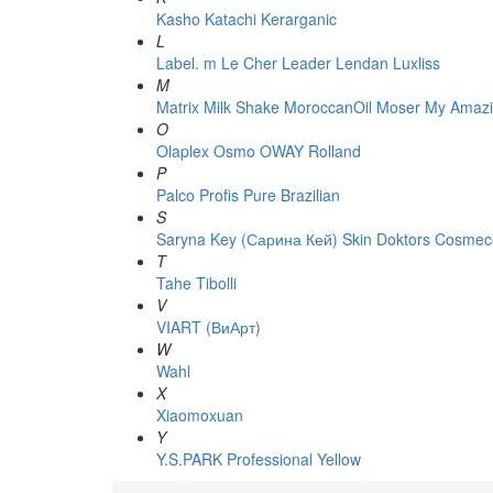
Kasho
Katachi
Kerarganic
L
Label. m
Le Cher
Leader
Lendan
Luxliss
M
Matrix
Milk Shake
MoroccanOil
Moser
My Amazi
O
Olaplex
Osmo
OWAY Rolland
P
Palco
Profis
Pure Brazilian
S
Saryna Key (Сарина Кей)
Skin Doktors Cosmece
T
Tahe
Tibolli
V
VIART (ВиАрт)
W
Wahl
X
Xiaomoxuan
Y
Y.S.PARK Professional
Yellow