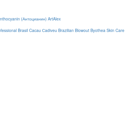
nthocyanin (Антоцианин)
ArtAlex
ofessional
Brasil Cacau Сadiveu
Brazilian Blowout
Byothea Skin Care