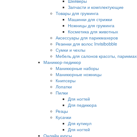
Шейверы
Запчасти и комплектующие
Товары для груминга
Машинки для стрижки
Ножницы для груминга
Косметика для животных
Аксессуары для парикмахеров
Резинки для волос Invisibobble
Сумки и чехлы
Мебель для салонов красоты, парикмах
Маникюр-педикюр
Маникюрные наборы
Маникюрные ножницы
Книпсеры
Лопатки
Пилки
Для ногтей
Для педикюра
Резцы
Кусачки
Для кутикул
Для ногтей
Онлайн курсы