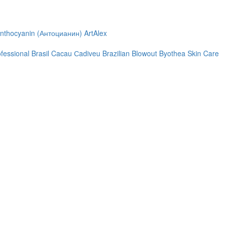
nthocyanin (Антоцианин)
ArtAlex
ofessional
Brasil Cacau Сadiveu
Brazilian Blowout
Byothea Skin Care