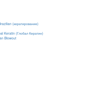
azilian (кератирование)
l Keratin (Глобал Кератин)
an Blowout