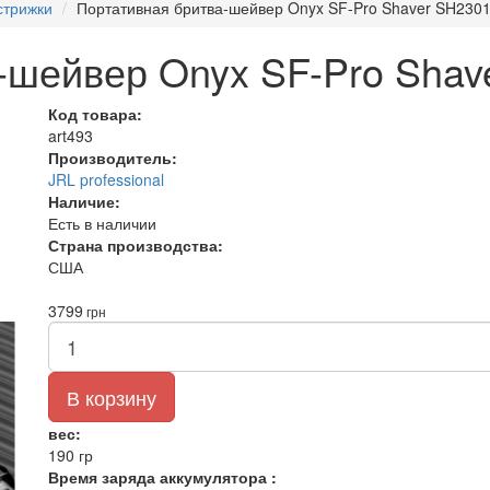
стрижки
Портативная бритва-шейвер Onyx SF-Pro Shaver SH230
-шейвер Onyx SF-Pro Shav
Код товара:
art493
Производитель:
JRL professional
Наличие:
Есть в наличии
Страна производства:
США
3799
грн
В корзину
вес:
190 гр
Время заряда аккумулятора :