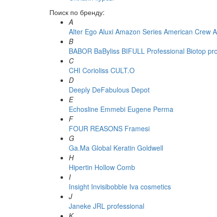
Поиск по бренду:
A
Alter Ego
Aluxi
Amazon Series
American Crew
A
B
BABOR
BaByliss
BIFULL Professional
Biotop pr
C
CHI
Corioliss
CULT.O
D
Deeply
DeFabulous
Depot
E
Echosline
Emmebi
Eugene Perma
F
FOUR REASONS
Framesi
G
Ga.Ma
Global Keratin
Goldwell
H
Hipertin
Hollow Comb
I
Insight
Invisibobble
Iva cosmetics
J
Janeke
JRL professional
K