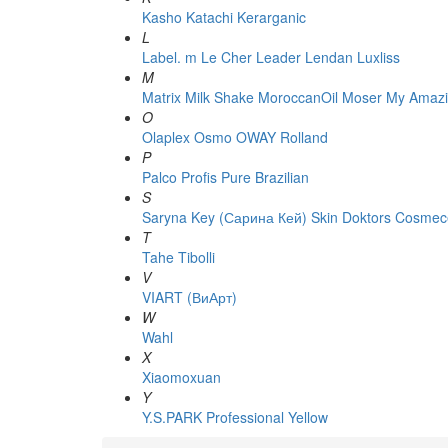
Kasho
Katachi
Kerarganic
L
Label. m
Le Cher
Leader
Lendan
Luxliss
M
Matrix
Milk Shake
MoroccanOil
Moser
My Amazi
O
Olaplex
Osmo
OWAY Rolland
P
Palco
Profis
Pure Brazilian
S
Saryna Key (Сарина Кей)
Skin Doktors Cosmece
T
Tahe
Tibolli
V
VIART (ВиАрт)
W
Wahl
X
Xiaomoxuan
Y
Y.S.PARK Professional
Yellow