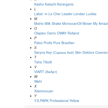
Kasho
Katachi
Kerarganic
L
Label. m
Le Cher
Leader
Lendan
Luxliss
M
Matrix
Milk Shake
MoroccanOil
Moser
My Amazi
O
Olaplex
Osmo
OWAY Rolland
P
Palco
Profis
Pure Brazilian
S
Saryna Key (Сарина Кей)
Skin Doktors Cosmece
T
Tahe
Tibolli
V
VIART (ВиАрт)
W
Wahl
X
Xiaomoxuan
Y
Y.S.PARK Professional
Yellow