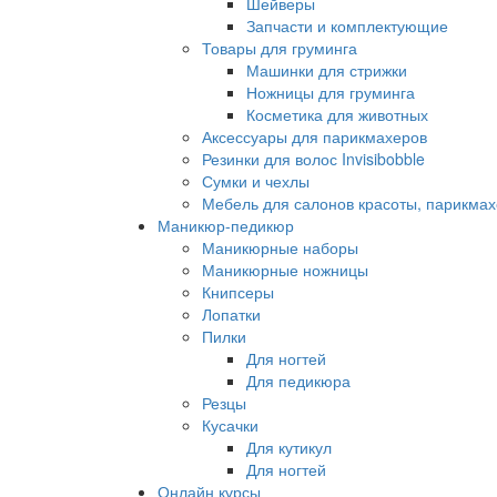
Шейверы
Запчасти и комплектующие
Товары для груминга
Машинки для стрижки
Ножницы для груминга
Косметика для животных
Аксессуары для парикмахеров
Резинки для волос Invisibobble
Сумки и чехлы
Мебель для салонов красоты, парикмах
Маникюр-педикюр
Маникюрные наборы
Маникюрные ножницы
Книпсеры
Лопатки
Пилки
Для ногтей
Для педикюра
Резцы
Кусачки
Для кутикул
Для ногтей
Онлайн курсы