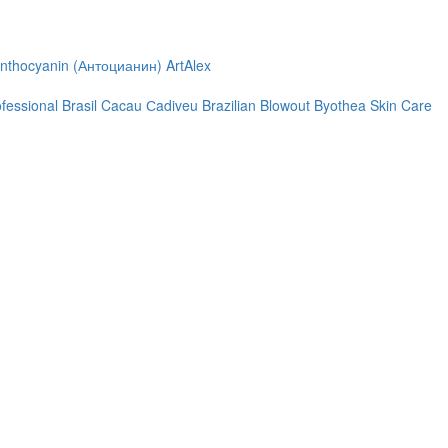
nthocyanin (Антоцианин)
ArtAlex
ofessional
Brasil Cacau Сadiveu
Brazilian Blowout
Byothea Skin Care