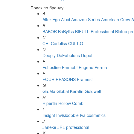
Поиск по бренду:
A
Alter Ego
Aluxi
Amazon Series
American Crew
A
B
BABOR
BaByliss
BIFULL Professional
Biotop pr
C
CHI
Corioliss
CULT.O
D
Deeply
DeFabulous
Depot
E
Echosline
Emmebi
Eugene Perma
F
FOUR REASONS
Framesi
G
Ga.Ma
Global Keratin
Goldwell
H
Hipertin
Hollow Comb
I
Insight
Invisibobble
Iva cosmetics
J
Janeke
JRL professional
K