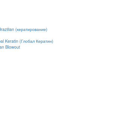
azilian (кератирование)
l Keratin (Глобал Кератин)
an Blowout