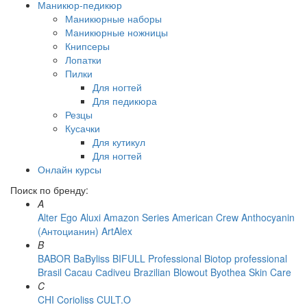
Маникюр-педикюр
Маникюрные наборы
Маникюрные ножницы
Книпсеры
Лопатки
Пилки
Для ногтей
Для педикюра
Резцы
Кусачки
Для кутикул
Для ногтей
Онлайн курсы
Поиск по бренду:
A
Alter Ego
Aluxi
Amazon Series
American Crew
Anthocyanin
(Антоцианин)
ArtAlex
B
BABOR
BaByliss
BIFULL Professional
Biotop professional
Brasil Cacau Сadiveu
Brazilian Blowout
Byothea Skin Care
C
CHI
Corioliss
CULT.O