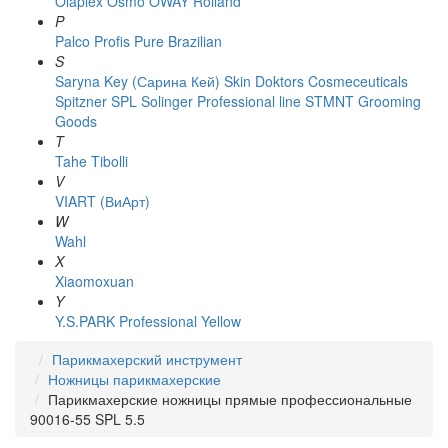
Olaplex
Osmo
OWAY Rolland
P
Palco
Profis
Pure Brazilian
S
Saryna Key (Сарина Кей)
Skin Doktors Cosmeceuticals
Spitzner
SPL Solinger Professional line
STMNT Grooming
Goods
T
Tahe
Tibolli
V
VIART (ВиАрт)
W
Wahl
X
Xiaomoxuan
Y
Y.S.PARK Professional
Yellow
Парикмахерский инструмент
Ножницы парикмахерские
Парикмахерские ножницы прямые профессиональные
90016-55 SPL 5.5