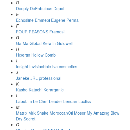
D
Deeply
DeFabulous
Depot
E
Echosline
Emmebi
Eugene Perma
F
FOUR REASONS
Framesi
G
Ga.Ma
Global Keratin
Goldwell
H
Hipertin
Hollow Comb
I
Insight
Invisibobble
Iva cosmetics
J
Janeke
JRL professional
K
Kasho
Katachi
Kerarganic
L
Label. m
Le Cher
Leader
Lendan
Luxliss
M
Matrix
Milk Shake
MoroccanOil
Moser
My Amazing Blow
Dry Secret
O