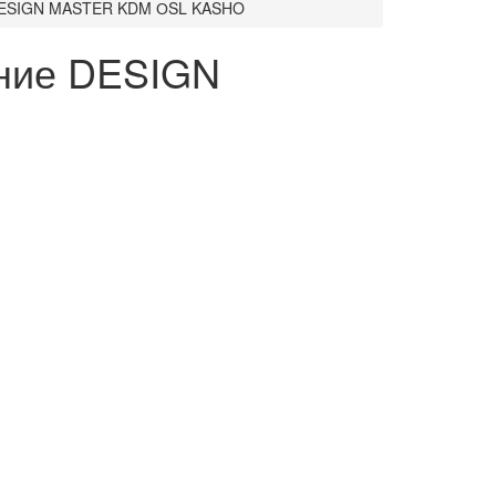
 DESIGN MASTER KDM ОSL KASHO
нние DESIGN