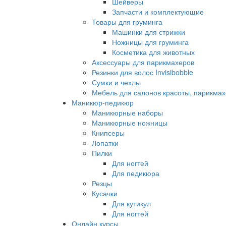
Шейверы
Запчасти и комплектующие
Товары для груминга
Машинки для стрижки
Ножницы для груминга
Косметика для животных
Аксессуары для парикмахеров
Резинки для волос Invisibobble
Сумки и чехлы
Мебель для салонов красоты, парикмах
Маникюр-педикюр
Маникюрные наборы
Маникюрные ножницы
Книпсеры
Лопатки
Пилки
Для ногтей
Для педикюра
Резцы
Кусачки
Для кутикул
Для ногтей
Онлайн курсы