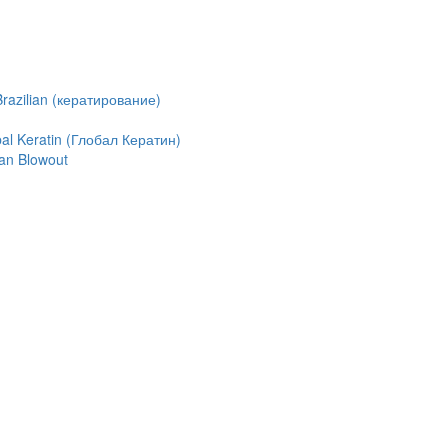
azilian (кератирование)
l Keratin (Глобал Кератин)
an Blowout