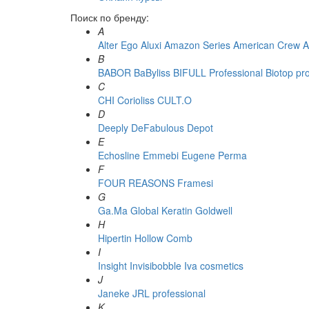
Поиск по бренду:
A
Alter Ego
Aluxi
Amazon Series
American Crew
A
B
BABOR
BaByliss
BIFULL Professional
Biotop pr
C
CHI
Corioliss
CULT.O
D
Deeply
DeFabulous
Depot
E
Echosline
Emmebi
Eugene Perma
F
FOUR REASONS
Framesi
G
Ga.Ma
Global Keratin
Goldwell
H
Hipertin
Hollow Comb
I
Insight
Invisibobble
Iva cosmetics
J
Janeke
JRL professional
K