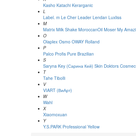
Kasho
Katachi
Kerarganic
L
Label. m
Le Cher
Leader
Lendan
Luxliss
M
Matrix
Milk Shake
MoroccanOil
Moser
My Amazi
O
Olaplex
Osmo
OWAY Rolland
P
Palco
Profis
Pure Brazilian
S
Saryna Key (Сарина Кей)
Skin Doktors Cosmece
T
Tahe
Tibolli
V
VIART (ВиАрт)
W
Wahl
X
Xiaomoxuan
Y
Y.S.PARK Professional
Yellow