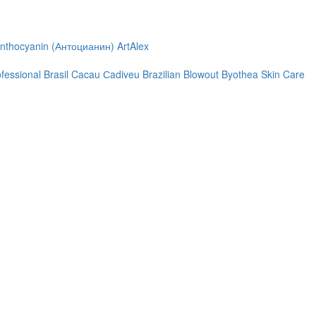
nthocyanin (Антоцианин)
ArtAlex
ofessional
Brasil Cacau Сadiveu
Brazilian Blowout
Byothea Skin Care