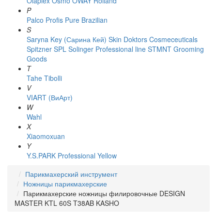
Olaplex
Osmo
OWAY Rolland
P
Palco
Profis
Pure Brazilian
S
Saryna Key (Сарина Кей)
Skin Doktors Cosmeceuticals
Spitzner
SPL Solinger Professional line
STMNT Grooming
Goods
T
Tahe
Tibolli
V
VIART (ВиАрт)
W
Wahl
X
Xiaomoxuan
Y
Y.S.PARK Professional
Yellow
Парикмахерский инструмент
Ножницы парикмахерские
Парикмахерские ножницы филировочные DESIGN
MASTER KTL 60S T38AB KASHO