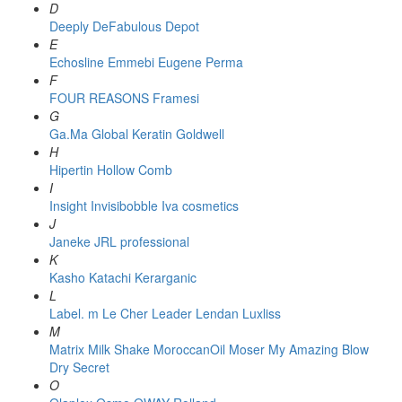
D
Deeply
DeFabulous
Depot
E
Echosline
Emmebi
Eugene Perma
F
FOUR REASONS
Framesi
G
Ga.Ma
Global Keratin
Goldwell
H
Hipertin
Hollow Comb
I
Insight
Invisibobble
Iva cosmetics
J
Janeke
JRL professional
K
Kasho
Katachi
Kerarganic
L
Label. m
Le Cher
Leader
Lendan
Luxliss
M
Matrix
Milk Shake
MoroccanOil
Moser
My Amazing Blow
Dry Secret
O