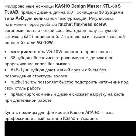
Филировочные ножницы
KASHO Design Master KTL‑60 S
T38AB
, прямой дизайн, длина 6,0″, оснащены
38 зубцами
типа A+B
для деликатной текстуризации. Регулировка
натяжения через удобный
ratchet flat‑head screw
,
эргономичность и чёткий срез благодаря полу‑выпуклой
заточке с satin‑полировкой. Изготовлены из высококлассной
японской стали
VG‑10W
.
материал:
сталь
VG‑10W
японского производства
38 зубцов обеспечивают равномерное, деликатное
прореживание волос без рывков
A+B‑Type зубцов дают мягкий срез и объём без
повреждения структуры волоса
ratchet screw позволяет быстро подстроить натяжение под
свой стиль работы
прямой эргономичный дизайн снижает нагрузку на кисть
при длительной работе
Купить ножницы для филировки Кашо в ArtAlex — ваш
профессиональный партнер Kasho в Украине.