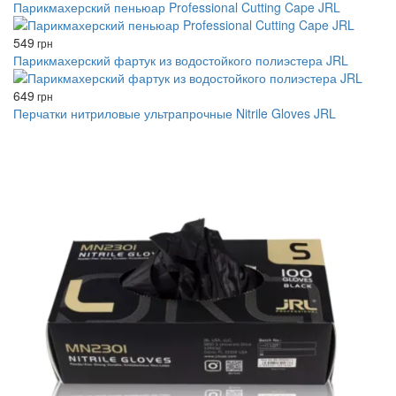
Парикмахерский пеньюар Professional Cutting Cape JRL
549
грн
Парикмахерский фартук из водостойкого полиэстера JRL
649
грн
Перчатки нитриловые ультрапрочные Nitrile Gloves JRL