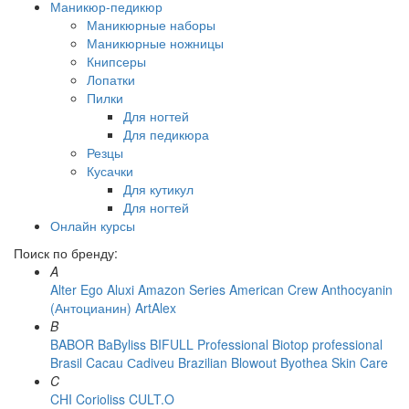
Маникюр-педикюр
Маникюрные наборы
Маникюрные ножницы
Книпсеры
Лопатки
Пилки
Для ногтей
Для педикюра
Резцы
Кусачки
Для кутикул
Для ногтей
Онлайн курсы
Поиск по бренду:
A
Alter Ego
Aluxi
Amazon Series
American Crew
Anthocyanin
(Антоцианин)
ArtAlex
B
BABOR
BaByliss
BIFULL Professional
Biotop professional
Brasil Cacau Сadiveu
Brazilian Blowout
Byothea Skin Care
C
CHI
Corioliss
CULT.O