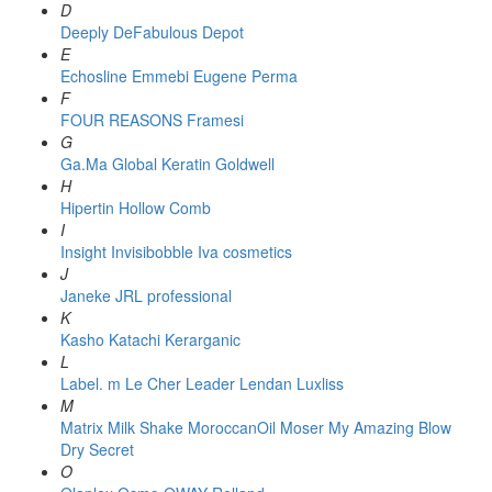
D
Deeply
DeFabulous
Depot
E
Echosline
Emmebi
Eugene Perma
F
FOUR REASONS
Framesi
G
Ga.Ma
Global Keratin
Goldwell
H
Hipertin
Hollow Comb
I
Insight
Invisibobble
Iva cosmetics
J
Janeke
JRL professional
K
Kasho
Katachi
Kerarganic
L
Label. m
Le Cher
Leader
Lendan
Luxliss
M
Matrix
Milk Shake
MoroccanOil
Moser
My Amazing Blow
Dry Secret
O