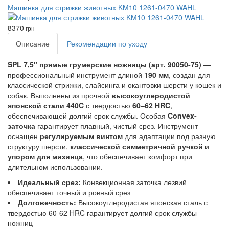
Машинка для стрижки животных KM10 1261-0470 WAHL
8370
грн
Описание
Рекомендации по уходу
SPL 7,5″ прямые грумерские ножницы (арт. 90050-75)
—
профессиональный инструмент длиной
190 мм
, создан для
классической стрижки, слайсинга и окантовки шерсти у кошек и
собак. Выполнены из прочной
высокоуглеродистой
японской стали 440C
с твердостью
60–62 HRC
,
обеспечивающей долгий срок службы. Особая
Convex-
заточка
гарантирует плавный, чистый срез. Инструмент
оснащен
регулируемым винтом
для адаптации под разную
структуру шерсти,
классической симметричной ручкой
и
упором для мизинца
, что обеспечивает комфорт при
длительном использовании.
Идеальный срез:
Конвекционная заточка лезвий
обеспечивает точный и ровный срез
Долговечность:
Высокоуглеродистая японская сталь с
твердостью 60-62 HRC гарантирует долгий срок службы
ножниц