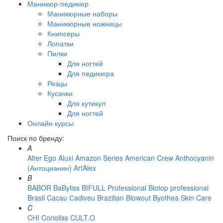
Маникюр-педикюр
Маникюрные наборы
Маникюрные ножницы
Книпсеры
Лопатки
Пилки
Для ногтей
Для педикюра
Резцы
Кусачки
Для кутикул
Для ногтей
Онлайн курсы
Поиск по бренду:
A
Alter Ego
Aluxi
Amazon Series
American Crew
Anthocyanin
(Антоцианин)
ArtAlex
B
BABOR
BaByliss
BIFULL Professional
Biotop professional
Brasil Cacau Сadiveu
Brazilian Blowout
Byothea Skin Care
C
CHI
Corioliss
CULT.O