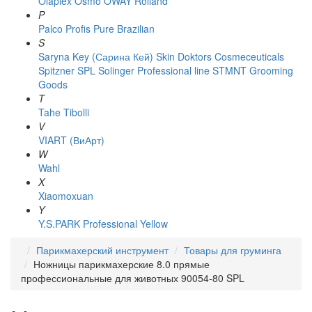
Olaplex
Osmo
OWAY Rolland
P
Palco
Profis
Pure Brazilian
S
Saryna Key (Сарина Кей)
Skin Doktors Cosmeceuticals
Spitzner
SPL Solinger Professional line
STMNT Grooming
Goods
T
Tahe
Tibolli
V
VIART (ВиАрт)
W
Wahl
X
Xiaomoxuan
Y
Y.S.PARK Professional
Yellow
Парикмахерский инструмент
Товары для груминга
Ножницы парикмахерские 8.0 прямые
профессиональные для животных 90054-80 SPL