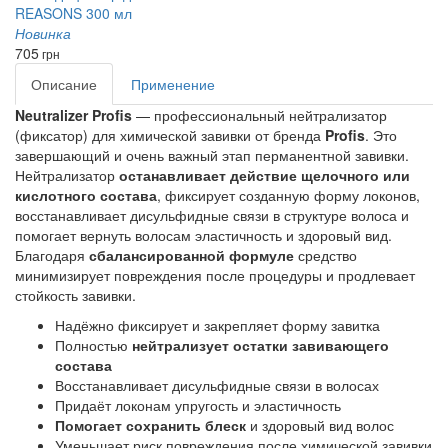
Новинка
705
грн
Описание
Применение
Neutralizer Profis
 — профессиональный нейтрализатор 
(фиксатор) для химической завивки от бренда 
Profis
. Это 
завершающий и очень важный этап перманентной завивки. 
Нейтрализатор 
останавливает действие щелочного или 
кислотного состава
, фиксирует созданную форму локонов, 
восстанавливает дисульфидные связи в структуре волоса и 
помогает вернуть волосам эластичность и здоровый вид. 
Благодаря 
сбалансированной формуле 
средство 
минимизирует повреждения после процедуры и продлевает 
стойкость завивки.
Надёжно фиксирует и закрепляет форму завитка
Полностью
нейтрализует остатки завивающего
состава
Восстанавливает дисульфидные связи в волосах
Придаёт локонам упругость и эластичность
Помогает сохранить блеск
и здоровый вид волос
Уменьшает риск повреждения после химической завивки