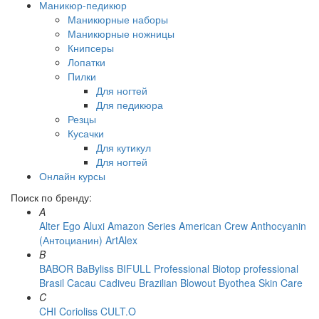
Маникюр-педикюр
Маникюрные наборы
Маникюрные ножницы
Книпсеры
Лопатки
Пилки
Для ногтей
Для педикюра
Резцы
Кусачки
Для кутикул
Для ногтей
Онлайн курсы
Поиск по бренду:
A
Alter Ego
Aluxi
Amazon Series
American Crew
Anthocyanin
(Антоцианин)
ArtAlex
B
BABOR
BaByliss
BIFULL Professional
Biotop professional
Brasil Cacau Сadiveu
Brazilian Blowout
Byothea Skin Care
C
CHI
Corioliss
CULT.O