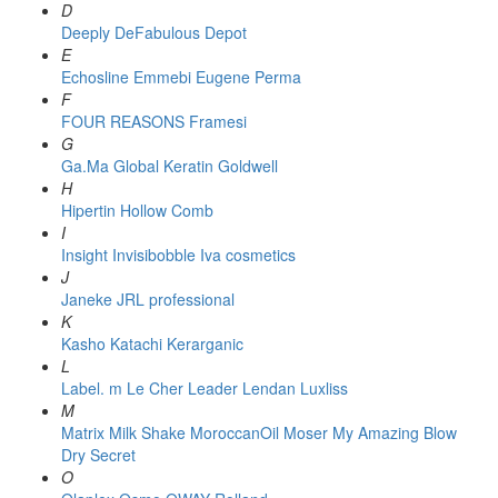
D
Deeply
DeFabulous
Depot
E
Echosline
Emmebi
Eugene Perma
F
FOUR REASONS
Framesi
G
Ga.Ma
Global Keratin
Goldwell
H
Hipertin
Hollow Comb
I
Insight
Invisibobble
Iva cosmetics
J
Janeke
JRL professional
K
Kasho
Katachi
Kerarganic
L
Label. m
Le Cher
Leader
Lendan
Luxliss
M
Matrix
Milk Shake
MoroccanOil
Moser
My Amazing Blow
Dry Secret
O