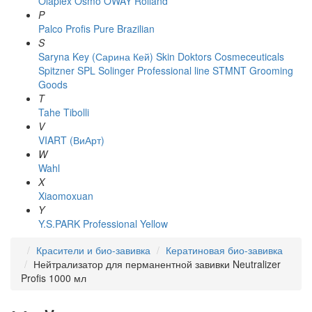
Olaplex
Osmo
OWAY Rolland
P
Palco
Profis
Pure Brazilian
S
Saryna Key (Сарина Кей)
Skin Doktors Cosmeceuticals
Spitzner
SPL Solinger Professional line
STMNT Grooming
Goods
T
Tahe
Tibolli
V
VIART (ВиАрт)
W
Wahl
X
Xiaomoxuan
Y
Y.S.PARK Professional
Yellow
Красители и био-завивка
Кератиновая био-завивка
Нейтрализатор для перманентной завивки Neutralizer
Profis 1000 мл