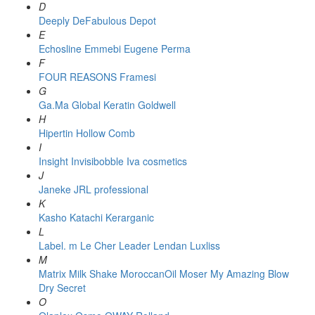
D
Deeply
DeFabulous
Depot
E
Echosline
Emmebi
Eugene Perma
F
FOUR REASONS
Framesi
G
Ga.Ma
Global Keratin
Goldwell
H
Hipertin
Hollow Comb
I
Insight
Invisibobble
Iva cosmetics
J
Janeke
JRL professional
K
Kasho
Katachi
Kerarganic
L
Label. m
Le Cher
Leader
Lendan
Luxliss
M
Matrix
Milk Shake
MoroccanOil
Moser
My Amazing Blow
Dry Secret
O