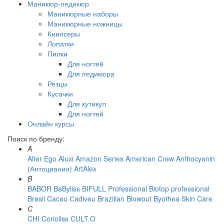
Маникюр-педикюр
Маникюрные наборы
Маникюрные ножницы
Книпсеры
Лопатки
Пилки
Для ногтей
Для педикюра
Резцы
Кусачки
Для кутикул
Для ногтей
Онлайн курсы
Поиск по бренду:
A
Alter Ego
Aluxi
Amazon Series
American Crew
Anthocyanin
(Антоцианин)
ArtAlex
B
BABOR
BaByliss
BIFULL Professional
Biotop professional
Brasil Cacau Сadiveu
Brazilian Blowout
Byothea Skin Care
C
CHI
Corioliss
CULT.O