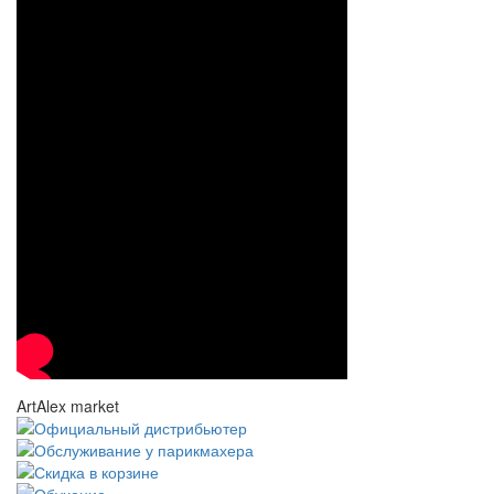
ArtAlex market