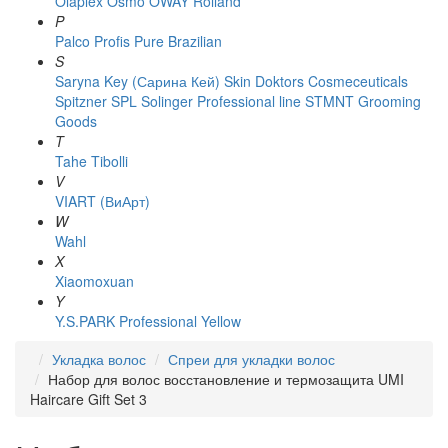
Olaplex
Osmo
OWAY Rolland
P
Palco
Profis
Pure Brazilian
S
Saryna Key (Сарина Кей)
Skin Doktors Cosmeceuticals
Spitzner
SPL Solinger Professional line
STMNT Grooming
Goods
T
Tahe
Tibolli
V
VIART (ВиАрт)
W
Wahl
X
Xiaomoxuan
Y
Y.S.PARK Professional
Yellow
Укладка волос
Спреи для укладки волос
Набор для волос восстановление и термозащита UMI
Haircare Gift Set 3