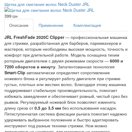
Щетка для сметания волос Neck Duster JRL
399
грн
Описание
Применение
Комплектация
JRL FreshFade 2020C Clipper
— профессиональная машинка
для стрижки, разработанная для барберов, парикмахеров и
мастеров, которым необходимы высокая мощность, точность и
комфорт при длительной работе. Модель оснащена тихим
роторным двигателем с двумя режимами скорости —
6000 и
7200 оборотов в минуту
. Запатентованная технология
Smart-Clip
автоматически определяет сопротивление
ножевого блока и регулирует работу двигателя при стрижке
густых, плотных или жестких волос. Благодаря этому машинка
поддерживает стабильную производительность, помогает
избежать замедления и обеспечивает ровный, чистый срез без
рывков. Регулируемый ножевой блок позволяет изменять
длину среза от
0,5 до 3,5 мм
без использования насадок.
Пятиступенчатая система фиксации рычага помогает надежно
удерживать выбранное положение и быстро адаптировать
инструмент под разные техники стрижки. Нож можно
дополнительно настроить для максимально короткого,