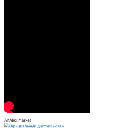
ArtAlex market