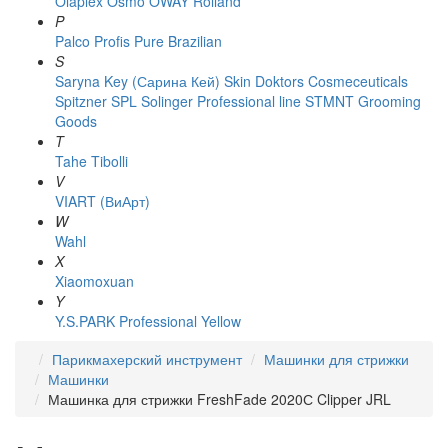
Olaplex
Osmo
OWAY Rolland
P
Palco
Profis
Pure Brazilian
S
Saryna Key (Сарина Кей)
Skin Doktors Cosmeceuticals
Spitzner
SPL Solinger Professional line
STMNT Grooming
Goods
T
Tahe
Tibolli
V
VIART (ВиАрт)
W
Wahl
X
Xiaomoxuan
Y
Y.S.PARK Professional
Yellow
Парикмахерский инструмент
Машинки для стрижки
Машинки
Машинка для стрижки FreshFade 2020С Clipper JRL