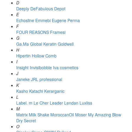
D
Deeply
DeFabulous
Depot
E
Echosline
Emmebi
Eugene Perma
F
FOUR REASONS
Framesi
G
Ga.Ma
Global Keratin
Goldwell
H
Hipertin
Hollow Comb
I
Insight
Invisibobble
Iva cosmetics
J
Janeke
JRL professional
K
Kasho
Katachi
Kerarganic
L
Label. m
Le Cher
Leader
Lendan
Luxliss
M
Matrix
Milk Shake
MoroccanOil
Moser
My Amazing Blow
Dry Secret
O