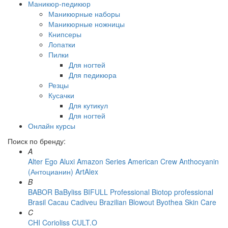
Маникюр-педикюр
Маникюрные наборы
Маникюрные ножницы
Книпсеры
Лопатки
Пилки
Для ногтей
Для педикюра
Резцы
Кусачки
Для кутикул
Для ногтей
Онлайн курсы
Поиск по бренду:
A
Alter Ego
Aluxi
Amazon Series
American Crew
Anthocyanin
(Антоцианин)
ArtAlex
B
BABOR
BaByliss
BIFULL Professional
Biotop professional
Brasil Cacau Сadiveu
Brazilian Blowout
Byothea Skin Care
C
CHI
Corioliss
CULT.O