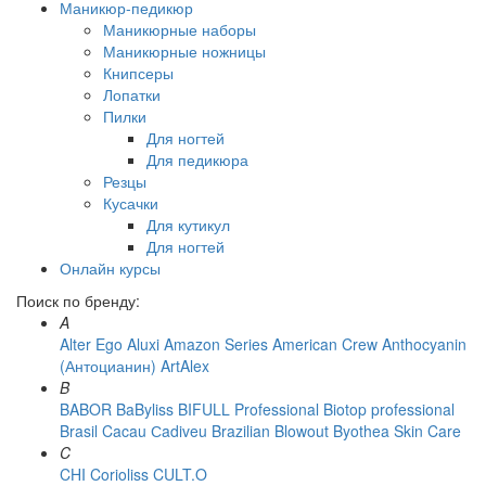
Маникюр-педикюр
Маникюрные наборы
Маникюрные ножницы
Книпсеры
Лопатки
Пилки
Для ногтей
Для педикюра
Резцы
Кусачки
Для кутикул
Для ногтей
Онлайн курсы
Поиск по бренду:
A
Alter Ego
Aluxi
Amazon Series
American Crew
Anthocyanin
(Антоцианин)
ArtAlex
B
BABOR
BaByliss
BIFULL Professional
Biotop professional
Brasil Cacau Сadiveu
Brazilian Blowout
Byothea Skin Care
C
CHI
Corioliss
CULT.O