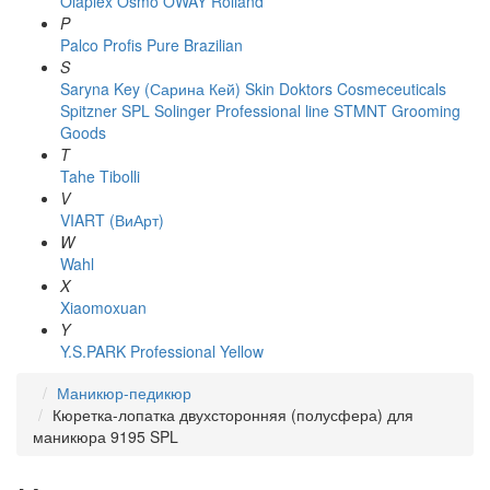
Olaplex
Osmo
OWAY Rolland
P
Palco
Profis
Pure Brazilian
S
Saryna Key (Сарина Кей)
Skin Doktors Cosmeceuticals
Spitzner
SPL Solinger Professional line
STMNT Grooming
Goods
T
Tahe
Tibolli
V
VIART (ВиАрт)
W
Wahl
X
Xiaomoxuan
Y
Y.S.PARK Professional
Yellow
Маникюр-педикюр
Кюретка-лопатка двухсторонняя (полусфера) для
маникюра 9195 SPL