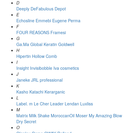
D
Deeply
DeFabulous
Depot
E
Echosline
Emmebi
Eugene Perma
F
FOUR REASONS
Framesi
G
Ga.Ma
Global Keratin
Goldwell
H
Hipertin
Hollow Comb
I
Insight
Invisibobble
Iva cosmetics
J
Janeke
JRL professional
K
Kasho
Katachi
Kerarganic
L
Label. m
Le Cher
Leader
Lendan
Luxliss
M
Matrix
Milk Shake
MoroccanOil
Moser
My Amazing Blow
Dry Secret
O