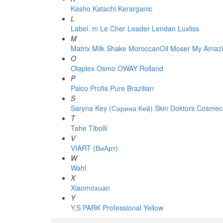
Kasho
Katachi
Kerarganic
L
Label. m
Le Cher
Leader
Lendan
Luxliss
M
Matrix
Milk Shake
MoroccanOil
Moser
My Amazi
O
Olaplex
Osmo
OWAY Rolland
P
Palco
Profis
Pure Brazilian
S
Saryna Key (Сарина Кей)
Skin Doktors Cosmece
T
Tahe
Tibolli
V
VIART (ВиАрт)
W
Wahl
X
Xiaomoxuan
Y
Y.S.PARK Professional
Yellow