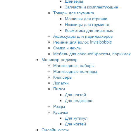
Шейверы
Запчасти и комплектующие
Товары для груминга
Машинки для стрижки
Ножницы для груминга
Косметика для животных
Аксессуары для парикмахеров
Резинки для волос Invisibobble
Сумки и чехлы
Мебель для салонов красоты, парикмах
Маникюр-педикюр
Маникюрные наборы
Маникюрные ножницы
Книпсеры
Лопатки
Пилки
Для ногтей
Для педикюра
Резцы
Кусачки
Для кутикул
Для ногтей
Онлайн курсы