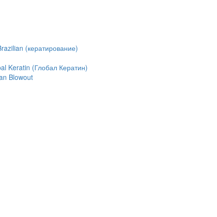
azilian (кератирование)
l Keratin (Глобал Кератин)
an Blowout