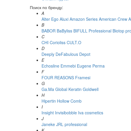
Поиск по бренду:
A
Alter Ego
Aluxi
Amazon Series
American Crew
A
B
BABOR
BaByliss
BIFULL Professional
Biotop pr
C
CHI
Corioliss
CULT.O
D
Deeply
DeFabulous
Depot
E
Echosline
Emmebi
Eugene Perma
F
FOUR REASONS
Framesi
G
Ga.Ma
Global Keratin
Goldwell
H
Hipertin
Hollow Comb
I
Insight
Invisibobble
Iva cosmetics
J
Janeke
JRL professional
K