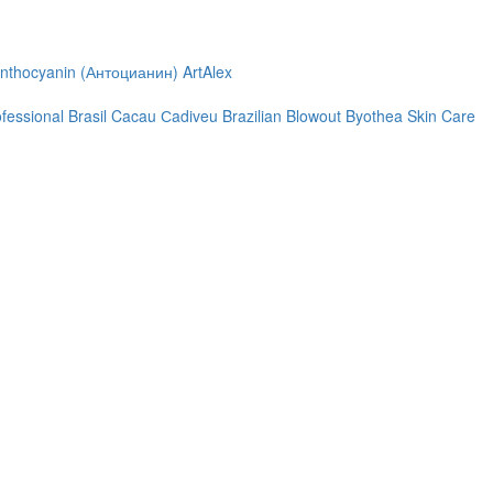
nthocyanin (Антоцианин)
ArtAlex
ofessional
Brasil Cacau Сadiveu
Brazilian Blowout
Byothea Skin Care