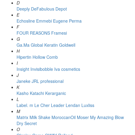
D
Deeply
DeFabulous
Depot
E
Echosline
Emmebi
Eugene Perma
F
FOUR REASONS
Framesi
G
Ga.Ma
Global Keratin
Goldwell
H
Hipertin
Hollow Comb
I
Insight
Invisibobble
Iva cosmetics
J
Janeke
JRL professional
K
Kasho
Katachi
Kerarganic
L
Label. m
Le Cher
Leader
Lendan
Luxliss
M
Matrix
Milk Shake
MoroccanOil
Moser
My Amazing Blow
Dry Secret
O