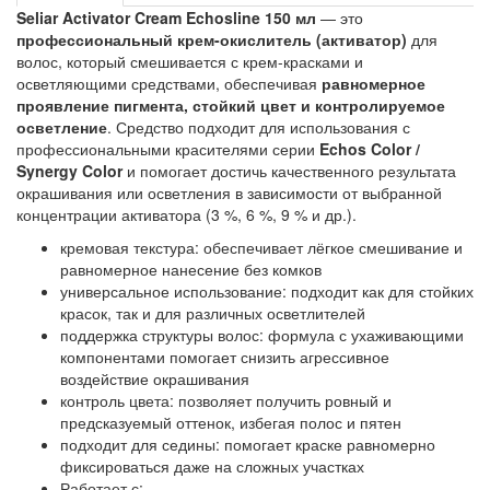
Seliar Activator Cream Echosline 150 мл
— это
профессиональный крем-окислитель (активатор)
для
волос, который смешивается с крем-красками и
осветляющими средствами, обеспечивая
равномерное
проявление пигмента, стойкий цвет и контролируемое
осветление
. Средство подходит для использования с
профессиональными красителями серии
Echos Color /
Synergy Color
и помогает достичь качественного результата
окрашивания или осветления в зависимости от выбранной
концентрации активатора (3 %, 6 %, 9 % и др.).
кремовая текстура: обеспечивает лёгкое смешивание и
равномерное нанесение без комков
универсальное использование: подходит как для стойких
красок, так и для различных осветлителей
поддержка структуры волос: формула с ухаживающими
компонентами помогает снизить агрессивное
воздействие окрашивания
контроль цвета: позволяет получить ровный и
предсказуемый оттенок, избегая полос и пятен
подходит для седины: помогает краске равномерно
фиксироваться даже на сложных участках
Работает с: