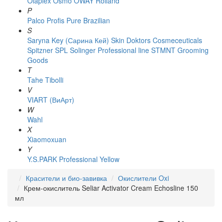
Olaplex
Osmo
OWAY Rolland
P
Palco
Profis
Pure Brazilian
S
Saryna Key (Сарина Кей)
Skin Doktors Cosmeceuticals
Spitzner
SPL Solinger Professional line
STMNT Grooming
Goods
T
Tahe
Tibolli
V
VIART (ВиАрт)
W
Wahl
X
Xiaomoxuan
Y
Y.S.PARK Professional
Yellow
Красители и био-завивка
Окислители Oxi
Крем-окислитель Seliar Activator Cream Echosline 150
мл