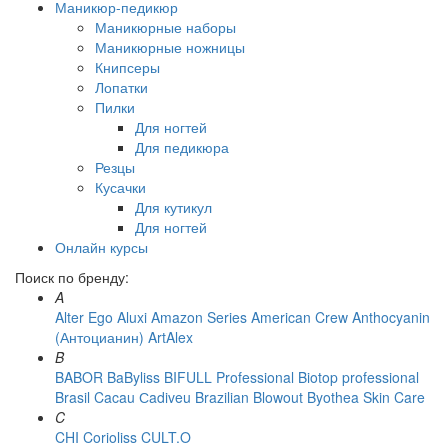
Маникюр-педикюр
Маникюрные наборы
Маникюрные ножницы
Книпсеры
Лопатки
Пилки
Для ногтей
Для педикюра
Резцы
Кусачки
Для кутикул
Для ногтей
Онлайн курсы
Поиск по бренду:
A
Alter Ego
Aluxi
Amazon Series
American Crew
Anthocyanin
(Антоцианин)
ArtAlex
B
BABOR
BaByliss
BIFULL Professional
Biotop professional
Brasil Cacau Сadiveu
Brazilian Blowout
Byothea Skin Care
C
CHI
Corioliss
CULT.O