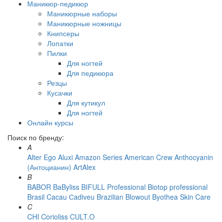
Маникюр-педикюр
Маникюрные наборы
Маникюрные ножницы
Книпсеры
Лопатки
Пилки
Для ногтей
Для педикюра
Резцы
Кусачки
Для кутикул
Для ногтей
Онлайн курсы
Поиск по бренду:
A
Alter Ego
Aluxi
Amazon Series
American Crew
Anthocyanin
(Антоцианин)
ArtAlex
B
BABOR
BaByliss
BIFULL Professional
Biotop professional
Brasil Cacau Сadiveu
Brazilian Blowout
Byothea Skin Care
C
CHI
Corioliss
CULT.O