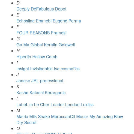
D
Deeply
DeFabulous
Depot
E
Echosline
Emmebi
Eugene Perma
F
FOUR REASONS
Framesi
G
Ga.Ma
Global Keratin
Goldwell
H
Hipertin
Hollow Comb
I
Insight
Invisibobble
Iva cosmetics
J
Janeke
JRL professional
K
Kasho
Katachi
Kerarganic
L
Label. m
Le Cher
Leader
Lendan
Luxliss
M
Matrix
Milk Shake
MoroccanOil
Moser
My Amazing Blow
Dry Secret
O