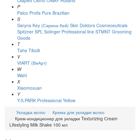
Olaplex
Osmo
OWAY Rolland
P
Palco
Profis
Pure Brazilian
S
Saryna Key (Сарина Кей)
Skin Doktors Cosmeceuticals
Spitzner
SPL Solinger Professional line
STMNT Grooming
Goods
T
Tahe
Tibolli
V
VIART (ВиАрт)
W
Wahl
X
Xiaomoxuan
Y
Y.S.PARK Professional
Yellow
Укладка волос
Крема для укладки волос
Крем-кондиционер для укладки Texturizing Сream
Lifestyling Milk Shake 100 мл