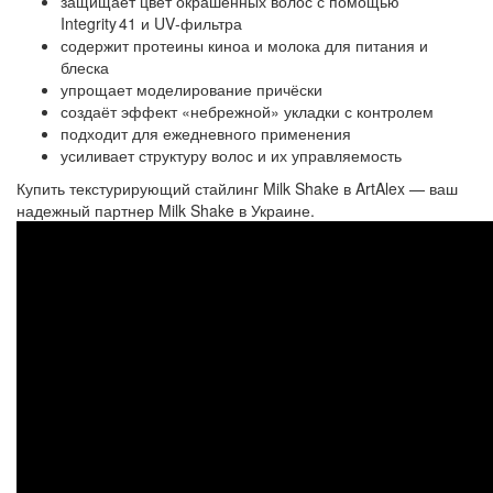
защищает цвет окрашенных волос с помощью
Integrity 41 и UV‑фильтра
содержит протеины киноа и молока для питания и
блеска
упрощает моделирование причёски
создаёт эффект «небрежной» укладки с контролем
подходит для ежедневного применения
усиливает структуру волос и их управляемость
Купить текстурирующий стайлинг Milk Shake в ArtAlex — ваш
надежный партнер Milk Shake в Украине.