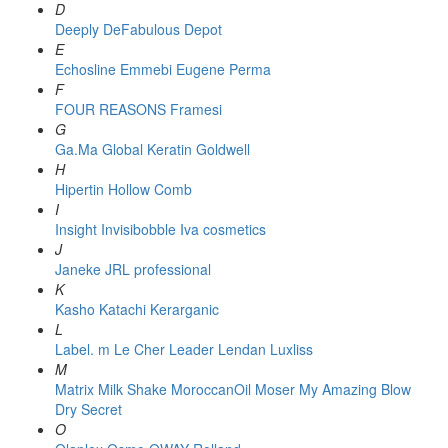
D
Deeply
DeFabulous
Depot
E
Echosline
Emmebi
Eugene Perma
F
FOUR REASONS
Framesi
G
Ga.Ma
Global Keratin
Goldwell
H
Hipertin
Hollow Comb
I
Insight
Invisibobble
Iva cosmetics
J
Janeke
JRL professional
K
Kasho
Katachi
Kerarganic
L
Label. m
Le Cher
Leader
Lendan
Luxliss
M
Matrix
Milk Shake
MoroccanOil
Moser
My Amazing Blow
Dry Secret
O