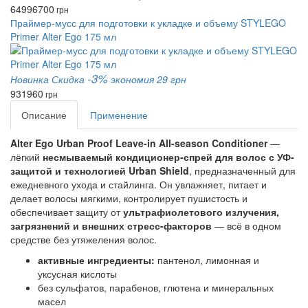
6499
6700
грн
Праймер-мусс для подготовки к укладке и объему STYLEGO
Primer Alter Ego 175 мл
-3%
Новинка
Скидка
экономия 29 грн
931
960
грн
Описание
Применение
Alter Ego Urban Proof Leave-in All-season Conditioner
—
лёгкий
несмываемый кондиционер-спрей для волос с УФ-
защитой и технологией Urban Shield
, предназначенный для
ежедневного ухода и стайлинга. Он увлажняет, питает и
делает волосы мягкими, контролирует пушистость и
обеспечивает защиту от
ультрафиолетового излучения,
загрязнений и внешних стресс-факторов
— всё в одном
средстве без утяжеления волос.
активные ингредиенты:
пантенол, лимонная и
уксусная кислоты
без сульфатов, парабенов, глютена и минеральных
масел