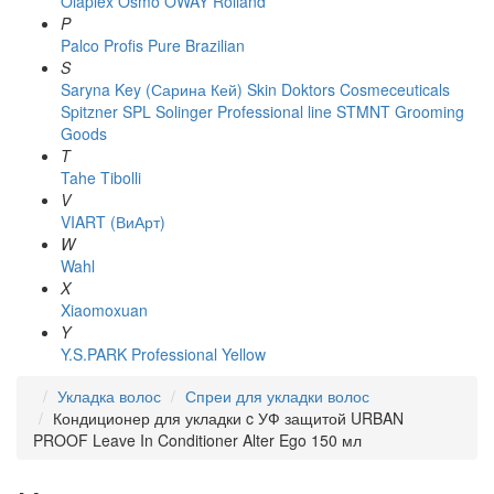
Olaplex
Osmo
OWAY Rolland
P
Palco
Profis
Pure Brazilian
S
Saryna Key (Сарина Кей)
Skin Doktors Cosmeceuticals
Spitzner
SPL Solinger Professional line
STMNT Grooming
Goods
T
Tahe
Tibolli
V
VIART (ВиАрт)
W
Wahl
X
Xiaomoxuan
Y
Y.S.PARK Professional
Yellow
Укладка волос
Спреи для укладки волос
Кондиционер для укладки c УФ защитой URBAN
PROOF Leave In Conditioner Alter Ego 150 мл