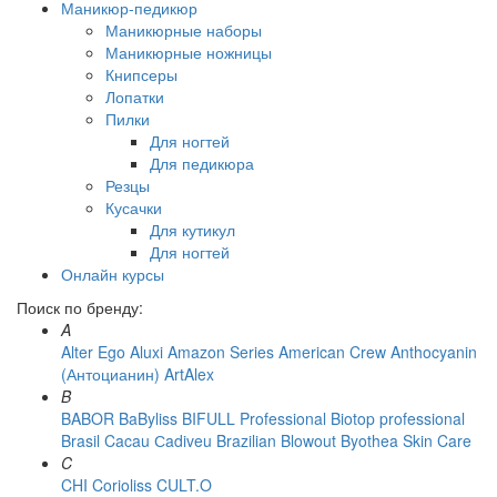
Маникюр-педикюр
Маникюрные наборы
Маникюрные ножницы
Книпсеры
Лопатки
Пилки
Для ногтей
Для педикюра
Резцы
Кусачки
Для кутикул
Для ногтей
Онлайн курсы
Поиск по бренду:
A
Alter Ego
Aluxi
Amazon Series
American Crew
Anthocyanin
(Антоцианин)
ArtAlex
B
BABOR
BaByliss
BIFULL Professional
Biotop professional
Brasil Cacau Сadiveu
Brazilian Blowout
Byothea Skin Care
C
CHI
Corioliss
CULT.O