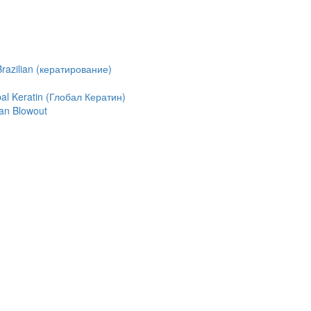
azilian (кератирование)
l Keratin (Глобал Кератин)
an Blowout