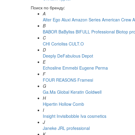
Поиск по бренду:
A
Alter Ego
Aluxi
Amazon Series
American Crew
A
B
BABOR
BaByliss
BIFULL Professional
Biotop pr
C
CHI
Corioliss
CULT.O
D
Deeply
DeFabulous
Depot
E
Echosline
Emmebi
Eugene Perma
F
FOUR REASONS
Framesi
G
Ga.Ma
Global Keratin
Goldwell
H
Hipertin
Hollow Comb
I
Insight
Invisibobble
Iva cosmetics
J
Janeke
JRL professional
K