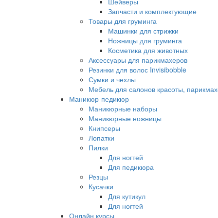
Шейверы
Запчасти и комплектующие
Товары для груминга
Машинки для стрижки
Ножницы для груминга
Косметика для животных
Аксессуары для парикмахеров
Резинки для волос Invisibobble
Сумки и чехлы
Мебель для салонов красоты, парикмах
Маникюр-педикюр
Маникюрные наборы
Маникюрные ножницы
Книпсеры
Лопатки
Пилки
Для ногтей
Для педикюра
Резцы
Кусачки
Для кутикул
Для ногтей
Онлайн курсы