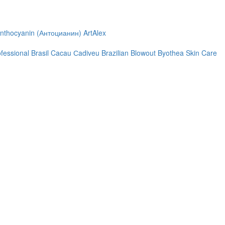
nthocyanin (Антоцианин)
ArtAlex
ofessional
Brasil Cacau Сadiveu
Brazilian Blowout
Byothea Skin Care