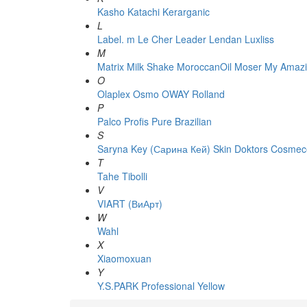
Kasho
Katachi
Kerarganic
L
Label. m
Le Cher
Leader
Lendan
Luxliss
M
Matrix
Milk Shake
MoroccanOil
Moser
My Amazi
O
Olaplex
Osmo
OWAY Rolland
P
Palco
Profis
Pure Brazilian
S
Saryna Key (Сарина Кей)
Skin Doktors Cosmece
T
Tahe
Tibolli
V
VIART (ВиАрт)
W
Wahl
X
Xiaomoxuan
Y
Y.S.PARK Professional
Yellow