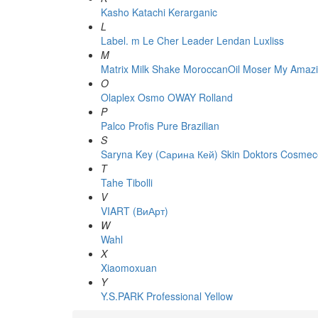
Kasho
Katachi
Kerarganic
L
Label. m
Le Cher
Leader
Lendan
Luxliss
M
Matrix
Milk Shake
MoroccanOil
Moser
My Amazi
O
Olaplex
Osmo
OWAY Rolland
P
Palco
Profis
Pure Brazilian
S
Saryna Key (Сарина Кей)
Skin Doktors Cosmece
T
Tahe
Tibolli
V
VIART (ВиАрт)
W
Wahl
X
Xiaomoxuan
Y
Y.S.PARK Professional
Yellow