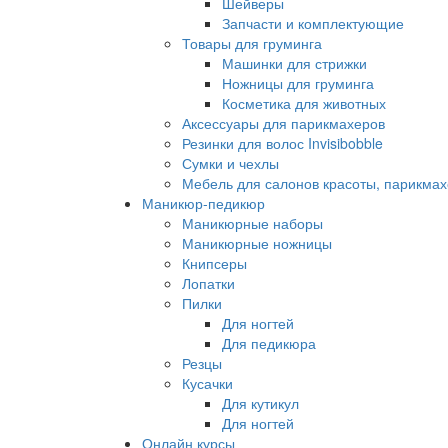
Шейверы
Запчасти и комплектующие
Товары для груминга
Машинки для стрижки
Ножницы для груминга
Косметика для животных
Аксессуары для парикмахеров
Резинки для волос Invisibobble
Сумки и чехлы
Мебель для салонов красоты, парикмах
Маникюр-педикюр
Маникюрные наборы
Маникюрные ножницы
Книпсеры
Лопатки
Пилки
Для ногтей
Для педикюра
Резцы
Кусачки
Для кутикул
Для ногтей
Онлайн курсы