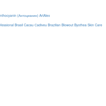
nthocyanin (Антоцианин)
ArtAlex
ofessional
Brasil Cacau Сadiveu
Brazilian Blowout
Byothea Skin Care