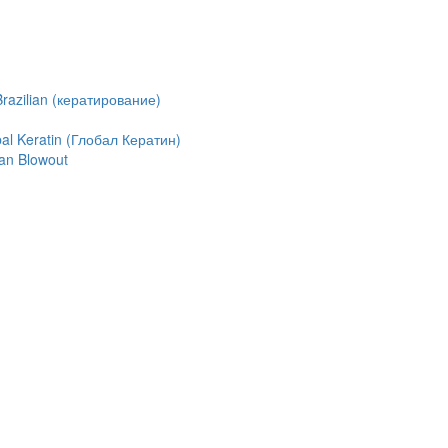
azilian (кератирование)
l Keratin (Глобал Кератин)
an Blowout