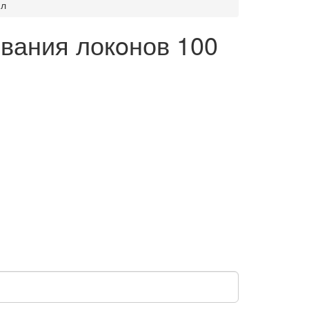
мл
ования локoнов 100