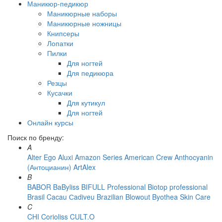
Маникюр-педикюр
Маникюрные наборы
Маникюрные ножницы
Книпсеры
Лопатки
Пилки
Для ногтей
Для педикюра
Резцы
Кусачки
Для кутикул
Для ногтей
Онлайн курсы
Поиск по бренду:
A
Alter Ego
Aluxi
Amazon Series
American Crew
Anthocyanin
(Антоцианин)
ArtAlex
B
BABOR
BaByliss
BIFULL Professional
Biotop professional
Brasil Cacau Сadiveu
Brazilian Blowout
Byothea Skin Care
C
CHI
Corioliss
CULT.O