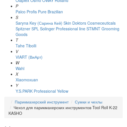
Olaplex
Osmo
OWAY Rolland
P
Palco
Profis
Pure Brazilian
S
Saryna Key (Сарина Кей)
Skin Doktors Cosmeceuticals
Spitzner
SPL Solinger Professional line
STMNT Grooming
Goods
T
Tahe
Tibolli
V
VIART (ВиАрт)
W
Wahl
X
Xiaomoxuan
Y
Y.S.PARK Professional
Yellow
Парикмахерский инструмент
Сумки и чехлы
Чехол для парикмахерских инструментов Tool Roll K-22
KASHO