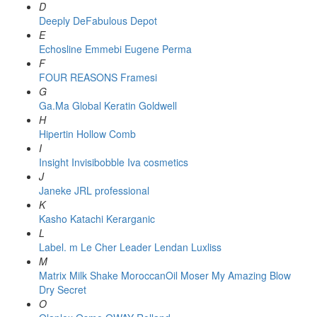
D
Deeply
DeFabulous
Depot
E
Echosline
Emmebi
Eugene Perma
F
FOUR REASONS
Framesi
G
Ga.Ma
Global Keratin
Goldwell
H
Hipertin
Hollow Comb
I
Insight
Invisibobble
Iva cosmetics
J
Janeke
JRL professional
K
Kasho
Katachi
Kerarganic
L
Label. m
Le Cher
Leader
Lendan
Luxliss
M
Matrix
Milk Shake
MoroccanOil
Moser
My Amazing Blow
Dry Secret
O