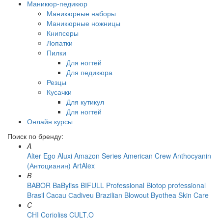
Маникюр-педикюр
Маникюрные наборы
Маникюрные ножницы
Книпсеры
Лопатки
Пилки
Для ногтей
Для педикюра
Резцы
Кусачки
Для кутикул
Для ногтей
Онлайн курсы
Поиск по бренду:
A
Alter Ego
Aluxi
Amazon Series
American Crew
Anthocyanin
(Антоцианин)
ArtAlex
B
BABOR
BaByliss
BIFULL Professional
Biotop professional
Brasil Cacau Сadiveu
Brazilian Blowout
Byothea Skin Care
C
CHI
Corioliss
CULT.O