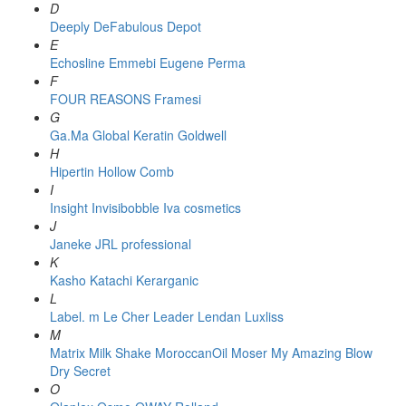
D
Deeply
DeFabulous
Depot
E
Echosline
Emmebi
Eugene Perma
F
FOUR REASONS
Framesi
G
Ga.Ma
Global Keratin
Goldwell
H
Hipertin
Hollow Comb
I
Insight
Invisibobble
Iva cosmetics
J
Janeke
JRL professional
K
Kasho
Katachi
Kerarganic
L
Label. m
Le Cher
Leader
Lendan
Luxliss
M
Matrix
Milk Shake
MoroccanOil
Moser
My Amazing Blow
Dry Secret
O