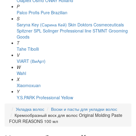
Olaplex
Osmo
OWAY Rolland
P
Palco
Profis
Pure Brazilian
S
Saryna Key (Сарина Кей)
Skin Doktors Cosmeceuticals
Spitzner
SPL Solinger Professional line
STMNT Grooming
Goods
T
Tahe
Tibolli
V
VIART (ВиАрт)
W
Wahl
X
Xiaomoxuan
Y
Y.S.PARK Professional
Yellow
Укладка волос
Воски и пасты для укладки волос
Кремообразный воск для волос Original Molding Paste
FOUR REASONS 100 мл