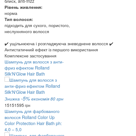
блиск, anti-frizz
Рівень живлення:
норма
Тип волосся:
підходить для сухого, пористого,
неслухняного волосся
✔️ ущільнююча і розгладжуюча зневоднене волосся ✔️
Антистатичний ефект із першого використання
Комплексне застосування
Шампунь для волосся з анти-
фриз ефектом Rolland
Silk'N'Glow Hair Bath
-5%
Знижка
економія 80 грн
1515
1595
грн
Шампунь для фарбованого
волосся Rolland Color Up
Color Protection Hair Bath ph:
4,0 – 5,0