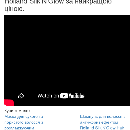
Rolland Silk'N'Glow за найкращою
ціною.
Купи комплект
Маска для сухого та
Шампунь для волосся з
пористого волосся з
анти-фриз ефектом
розгладжуючим
Rolland Silk'N'Glow Hair