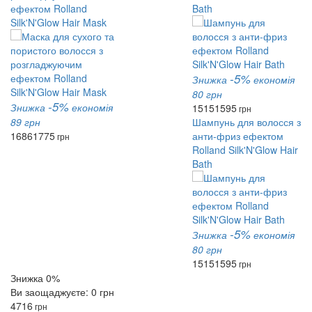
ефектом Rolland
Bath
Silk'N'Glow Hair Mask
-5%
Знижка
економія
80 грн
-5%
Знижка
економія
1515
1595
грн
89 грн
Шампунь для волосся з
1686
1775
анти-фриз ефектом
грн
Rolland Silk'N'Glow Hair
Bath
-5%
Знижка
економія
80 грн
1515
1595
грн
Знижка 0%
Ви заощаджуєте: 0 грн
4716
грн