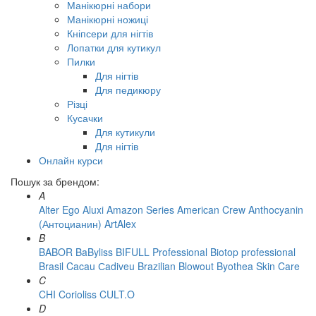
Манікюрні набори
Манікюрні ножиці
Кніпсери для нігтів
Лопатки для кутикул
Пилки
Для нігтів
Для педикюру
Різці
Кусачки
Для кутикули
Для нігтів
Онлайн курси
Пошук за брендом:
A
Alter Ego
Aluxi
Amazon Series
American Crew
Anthocyanin
(Антоцианин)
ArtAlex
B
BABOR
BaByliss
BIFULL Professional
Biotop professional
Brasil Cacau Сadiveu
Brazilian Blowout
Byothea Skin Care
C
CHI
Corioliss
CULT.O
D