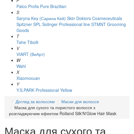
P
Palco
Profis
Pure Brazilian
S
Saryna Key (Сарина Кей)
Skin Doktors Cosmeceuticals
Spitzner
SPL Solinger Professional line
STMNT Grooming
Goods
T
Tahe
Tibolli
V
VIART (ВиАрт)
W
Wahl
X
Xiaomoxuan
Y
Y.S.PARK Professional
Yellow
Догляд за волоссям
Маски для волосся
Маска для сухого та пористого волосся з
розгладжуючим ефектом Rolland Silk'N'Glow Hair Mask
Маска для сухого та