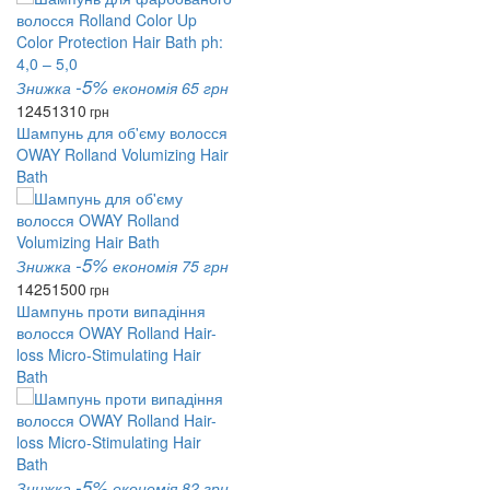
-5%
Знижка
економія 65 грн
1245
1310
грн
Шампунь для об'єму волосся
OWAY Rolland Volumizing Hair
Bath
-5%
Знижка
економія 75 грн
1425
1500
грн
Шампунь проти випадіння
волосся OWAY Rolland Hair-
loss Micro-Stimulating Hair
Bath
-5%
Знижка
економія 82 грн