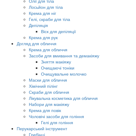
Олії для тіла
Лосьйон для тіла
Крема для ніг
Гелі, скраби для тіла
Депіляція
Віск для депіляції
Крема для рук
Догляд для обличчя
Крема для обличчя
Засоби для вмивання та демакіяжу
Зняття макіяжу
Очищаючі тоніки
Очищувальне молочко
Маски для обличчя
Хімічний пілінг
Скраби для обличчя
Лікувальна косметика для обличчя
Набори для макіяжу
Крема для повік
Чоловічі засоби для гоління
Гелі для гоління
Перукарський інструмент
Гребінці