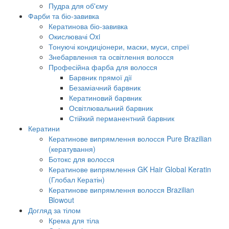
Пудра для об'єму
Фарби та біо-завивка
Кератинова біо-завивка
Окислювачі Oxi
Тонуючі кондиціонери, маски, муси, спреї
Знебарвлення та освітлення волосся
Професійна фарба для волосся
Барвник прямої дії
Безаміачний барвник
Кератиновий барвник
Освітлювальний барвник
Стійкий перманентний барвник
Кератини
Кератинове випрямлення волосся Pure Brazilian
(кератування)
Ботокс для волосся
Кератинове випрямлення GK Hair Global Keratin
(Глобал Кератін)
Кератинове випрямлення волосся Brazilian
Blowout
Догляд за тілом
Крема для тіла