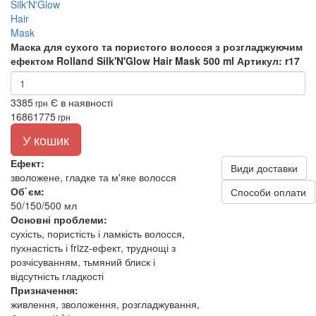
Маска для сухого та пористого волосся з розгладжуючим
ефектом Rolland Silk'N'Glow Hair Mask 500 ml
Артикул: r17
3385
Є в наявності
грн
1686
1775
грн
У кошик
Ефект:
Види доставки
зволожене, гладке та м'яке волосся
Об`єм:
Способи оплати
50/150/500 мл
Основні проблеми:
сухість, пористість і ламкість волосся,
пухнастість і frizz-ефект, труднощі з
розчісуванням, тьмяний блиск і
відсутність гладкості
Призначення:
живлення, зволоження, розгладжування,