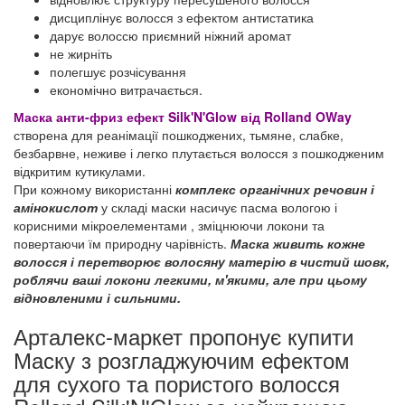
дисциплінує волосся з ефектом антистатика
дарує волоссю приємний ніжний аромат
не жирніть
полегшує розчісування
економічно витрачається.
Маска анти-фриз ефект Silk'N'Glow від Rolland OWay
створена для реанімації пошкоджених, тьмяне, слабке,
безбарвне, неживе і легко плутається волосся з пошкодженим
відкритим кутикулами.
При кожному використанні
комплекс органічних речовин і
амінокислот
у складі маски насичує пасма вологою і
корисними мікроелементами , зміцнюючи локони та
повертаючи їм природну чарівність.
Маска живить кожне
волосся і перетворює волосяну матерію в чистий шовк,
роблячи ваші локони легкими, м'якими, але при цьому
відновленими і сильними.
Арталекс-маркет пропонує купити
Маску з розгладжуючим ефектом
для сухого та пористого волосся