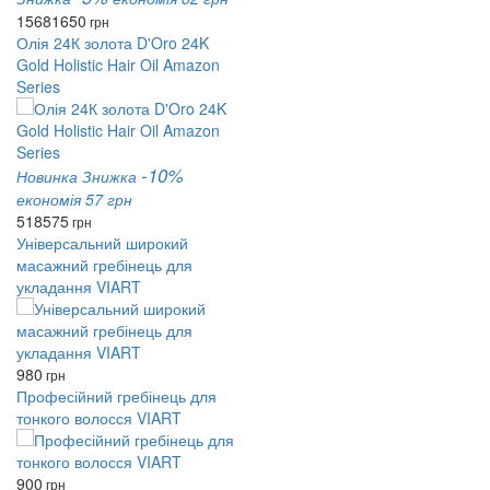
1568
1650
грн
Олія 24К золота D'Oro 24K
Gold Holistic Hair Oil Amazon
Series
-10%
Новинка
Знижка
економія 57 грн
518
575
грн
Універсальний широкий
масажний гребінець для
укладання VIART
980
грн
Професійний гребінець для
тонкого волосся VIART
900
грн