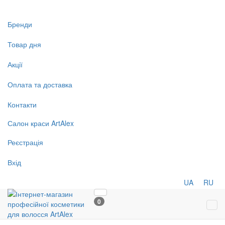
Бренди
Товар дня
Акції
Оплата та доставка
Контакти
Салон
краси
ArtAlex
Реєстрація
Вхід
UA
RU
0
Tog
navi