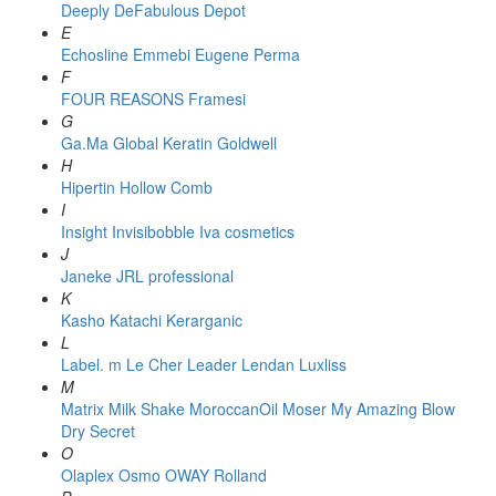
Deeply
DeFabulous
Depot
E
Echosline
Emmebi
Eugene Perma
F
FOUR REASONS
Framesi
G
Ga.Ma
Global Keratin
Goldwell
H
Hipertin
Hollow Comb
I
Insight
Invisibobble
Iva cosmetics
J
Janeke
JRL professional
K
Kasho
Katachi
Kerarganic
L
Label. m
Le Cher
Leader
Lendan
Luxliss
M
Matrix
Milk Shake
MoroccanOil
Moser
My Amazing Blow
Dry Secret
O
Olaplex
Osmo
OWAY Rolland