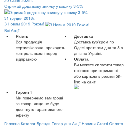
20 Січня 2025г.
Отримай додаткову знижку у кошику 3-5%
31 грудня 2018г.
З Новим 2019 Роком!
Всі Акції
Якість
Доставка
Вся продукція
Доставка кур'єром по
сертифікована, проходить
Одесі протягом дня та 3-х
контроль якості перед
днів по Україні.
відправкою
Оплата
Ви можете сплатити товар
готівкою при отриманні
або карткою в режимі on-
line на сайті
Гарантії
Ми повернемо вам гроші
за товар, якщо не буде
досягнуто гарантованого
ефекту
Головна
Каталог
Бренди
Товар дня
Акції
Новини
Статті
Оплата