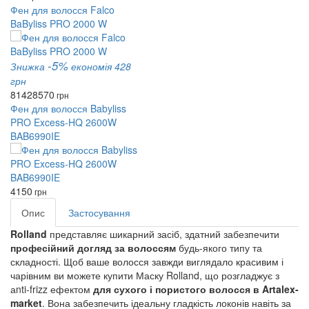
Фен для волосся Falco
BaByliss PRO 2000 W
-5%
Знижка
економія 428
грн
8142
8570
грн
Фен для волосся Babyliss
PRO Excess-HQ 2600W
BAB6990IE
4150
грн
Опис
Застосування
Rolland
представляє шикарний засіб, здатний забезпечити
професійний догляд за волоссям
будь-якого типу та
складності. Щоб ваше волосся завжди виглядало красивим і
чарівним ви можете купити Маску Rolland, що розгладжує з
аnti-frizz ефектом
для сухого і пористого волосся в Artalex-
market
. Вона забезпечить ідеальну гладкість локонів навіть за