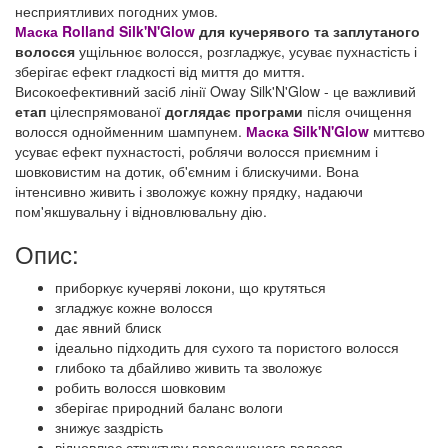
несприятливих погодних умов.
Маска Rolland Silk'N'Glow
для кучерявого та заплутаного
волосся
ущільнює волосся, розгладжує, усуває пухнастість і
зберігає ефект гладкості від миття до миття.
Високоефективний засіб лінії Oway Silk'N'Glow - це важливий
етап
цілеспрямованої
доглядає програми
після очищення
волосся однойменним шампунем.
Маска Silk'N'Glow
миттєво
усуває ефект пухнастості, роблячи волосся приємним і
шовковистим на дотик, об'ємним і блискучими. Вона
інтенсивно живить і зволожує кожну прядку, надаючи
пом'якшувальну і відновлювальну дію.
Опис:
приборкує кучеряві локони, що крутяться
згладжує кожне волосся
дає явний блиск
ідеально підходить для сухого та пористого волосся
глибоко та дбайливо живить та зволожує
робить волосся шовковим
зберігає природний баланс вологи
знижує заздрість
відновлює структуру пересушеного волосся