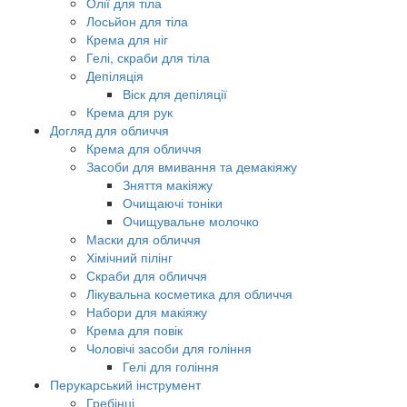
Олії для тіла
Лосьйон для тіла
Крема для ніг
Гелі, скраби для тіла
Депіляція
Віск для депіляції
Крема для рук
Догляд для обличчя
Крема для обличчя
Засоби для вмивання та демакіяжу
Зняття макіяжу
Очищаючі тоніки
Очищувальне молочко
Маски для обличчя
Хімічний пілінг
Скраби для обличчя
Лікувальна косметика для обличчя
Набори для макіяжу
Крема для повік
Чоловічі засоби для гоління
Гелі для гоління
Перукарський інструмент
Гребінці