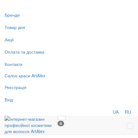
Бренди
Товар дня
Акції
Оплата та доставка
Контакти
Салон
краси
ArtAlex
Реєстрація
Вхід
UA
RU
0
Tog
navi