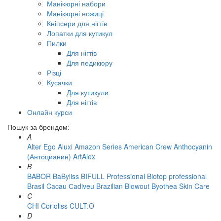
Манікюрні набори
Манікюрні ножиці
Кніпсери для нігтів
Лопатки для кутикул
Пилки
Для нігтів
Для педикюру
Різці
Кусачки
Для кутикули
Для нігтів
Онлайн курси
Пошук за брендом:
A
Alter Ego
Aluxi
Amazon Series
American Crew
Anthocyanin
(Антоцианин)
ArtAlex
B
BABOR
BaByliss
BIFULL Professional
Biotop professional
Brasil Cacau Сadiveu
Brazilian Blowout
Byothea Skin Care
C
CHI
Corioliss
CULT.O
D