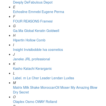
Deeply
DeFabulous
Depot
E
Echosline
Emmebi
Eugene Perma
F
FOUR REASONS
Framesi
G
Ga.Ma
Global Keratin
Goldwell
H
Hipertin
Hollow Comb
I
Insight
Invisibobble
Iva cosmetics
J
Janeke
JRL professional
K
Kasho
Katachi
Kerarganic
L
Label. m
Le Cher
Leader
Lendan
Luxliss
M
Matrix
Milk Shake
MoroccanOil
Moser
My Amazing Blow
Dry Secret
O
Olaplex
Osmo
OWAY Rolland