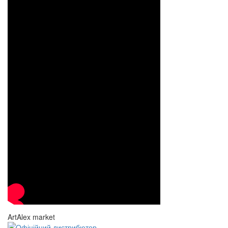
ArtAlex market