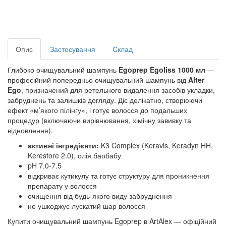
Опис
Застосування
Склад
Глибоко очищувальний шампунь
Egoprep Egoliss 1000 мл
—
професійний попередньо очищувальний шампунь від
Alter
Ego
, призначений для ретельного видалення засобів укладки,
забруднень та залишків догляду. Діє делікатно, створюючи
ефект «м’якого пілінгу», і готує волосся до подальших
процедур (включаючи вирівнювання, хімічну завивку та
відновлення).
активні інгредієнти:
K3 Complex (Keravis, Keradyn HH,
Kerestore 2.0), олія баобабу
pH 7.0-7.5
відкриває кутикулу та готує структуру для проникнення
препарату у волосся
очищення від будь-якого виду забруднення
не ушкоджує лускатий шар волосся
Купити очищувальний шампунь Egoprep в ArtAlex — офіційний