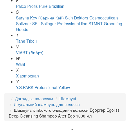
P
Palco
Profis
Pure Brazilian
S
Saryna Key (Сарина Кей)
Skin Doktors Cosmeceuticals
Spitzner
SPL Solinger Professional line
STMNT Grooming
Goods
T
Tahe
Tibolli
V
VIART (ВиАрт)
W
Wahl
X
Xiaomoxuan
Y
Y.S.PARK Professional
Yellow
Догляд за волоссям
Шампуні
Лікувальний шампунь для волосся
Шампунь глибокого очищення волосся Egoprep Egoliss
Deep Cleansing Shampoo Alter Ego 1000 мл