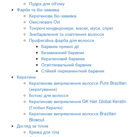
Пудра для об'єму
Фарби та біо-завивка
Кератинова біо-завивка
Окислювачі Oxi
Тонуючі кондиціонери, маски, муси, спреї
Знебарвлення та освітлення волосся
Професійна фарба для волосся
Барвник прямої дії
Безаміачний барвник
Кератиновий барвник
Освітлювальний барвник
Стійкий перманентний барвник
Кератини
Кератинове випрямлення волосся Pure Brazilian
(кератування)
Ботокс для волосся
Кератинове випрямлення GK Hair Global Keratin
(Глобал Кератін)
Кератинове випрямлення волосся Brazilian
Blowout
Догляд за тілом
Крема для тіла