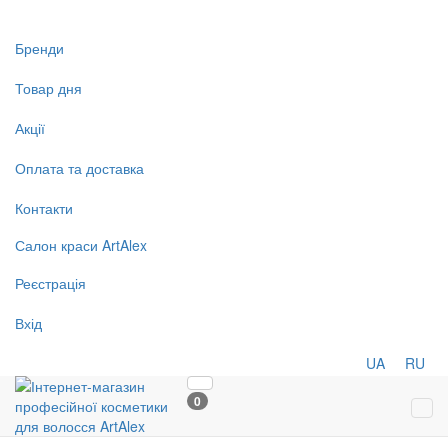
Бренди
Товар дня
Акції
Оплата та доставка
Контакти
Салон
краси
ArtAlex
Реєстрація
Вхід
UA
RU
0
Tog
navi