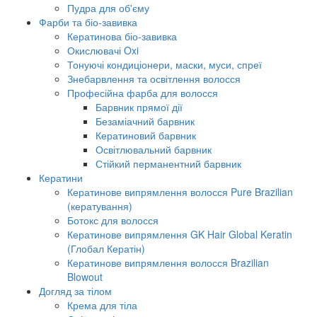
Пудра для об'єму
Фарби та біо-завивка
Кератинова біо-завивка
Окислювачі Oxi
Тонуючі кондиціонери, маски, муси, спреї
Знебарвлення та освітлення волосся
Професійна фарба для волосся
Барвник прямої дії
Безаміачний барвник
Кератиновий барвник
Освітлювальний барвник
Стійкий перманентний барвник
Кератини
Кератинове випрямлення волосся Pure Brazilian
(кератування)
Ботокс для волосся
Кератинове випрямлення GK Hair Global Keratin
(Глобал Кератін)
Кератинове випрямлення волосся Brazilian
Blowout
Догляд за тілом
Крема для тіла