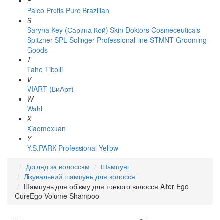
P
Palco
Profis
Pure Brazilian
S
Saryna Key (Сарина Кей)
Skin Doktors Cosmeceuticals
Spitzner
SPL Solinger Professional line
STMNT Grooming
Goods
T
Tahe
Tibolli
V
VIART (ВиАрт)
W
Wahl
X
Xiaomoxuan
Y
Y.S.PARK Professional
Yellow
Догляд за волоссям
Шампуні
Лікувальний шампунь для волосся
Шампунь для об'єму для тонкого волосся Alter Ego
CureEgo Volume Shampoo