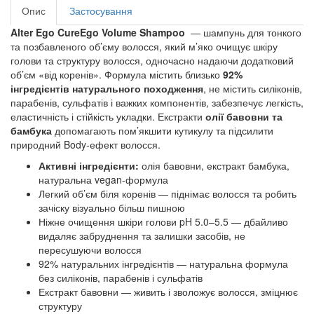
Опис
Застосування
Alter Ego CureEgo Volume Shampoo
— шампунь для тонкого
та позбавленого об’єму волосся, який м’яко очищує шкіру
голови та структуру волосся, одночасно надаючи додатковий
об’єм «від коренів». Формула містить близько
92%
інгредієнтів натурального походження
, не містить силіконів,
парабенів, сульфатів і важких компонентів, забезпечує легкість,
еластичність і стійкість укладки. Екстракти
олії бавовни та
бамбука
допомагають пом’якшити кутикулу та підсилити
природний Body-ефект волосся.
Активні інгредієнти:
олія бавовни, екстракт бамбука,
натуральна vegan-формула
Легкий об’єм біля коренів — піднімає волосся та робить
зачіску візуально більш пишною
Ніжне очищення шкіри голови pH 5.0–5.5 — дбайливо
видаляє забруднення та залишки засобів, не
пересушуючи волосся
92% натуральних інгредієнтів — натуральна формула
без силіконів, парабенів і сульфатів
Екстракт бавовни — живить і зволожує волосся, зміцнює
структуру