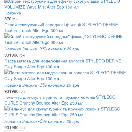
Новинка
870
грн
Спрей текстуруючий середньої фіксації STYLEGO DEFINE
Texture Touch Alter Ego 300 мл
-3%
Новинка
Знижка
економія 29 грн
931
960
грн
Паста матова для моделювання волосся STYLEGO DEFINE
Clay Shape Alter Ego 100 мл
-3%
Новинка
Знижка
економія 29 грн
931
960
грн
Гель-мус для скульптурних та пружних локонів STYLEGO
CURLS Crunchy Bounce Alter Ego 250 мл
-3%
Новинка
Знижка
економія 29 грн
931
960
грн