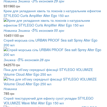
-3%
Новинка
Знижка
економія 29 грн
931
960
грн
Крем для укладання хвиль та локонів з натуральним ефектом
STYLEGO Curls Amplifier Alter Ego 150 мл
-5%
Новинка
Знижка
економія 55 грн
1045
1100
грн
Спрей морська сіль URBAN PROOF Sea salt Sprey Alter Ego
200 мл
-5%
Знижка
економія 28 грн
542
570
грн
Піна для об'єму середньої фіксації STYLEGO VOLUMIZE
Volume Cloud Alter Ego 250 мл
Новинка
785
грн
Спрей текстуруючий для ефекту сухої укладки STYLEGO
VOLUMIZE Wave Mist Alter Ego 150 мл