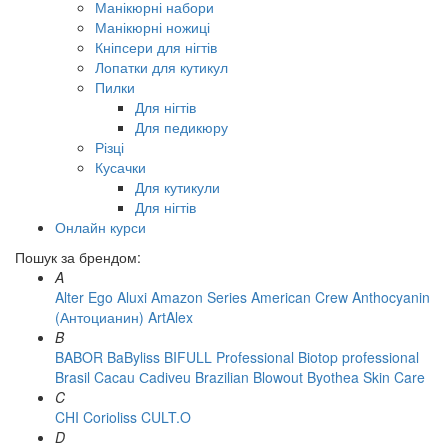
Манікюрні набори
Манікюрні ножиці
Кніпсери для нігтів
Лопатки для кутикул
Пилки
Для нігтів
Для педикюру
Різці
Кусачки
Для кутикули
Для нігтів
Онлайн курси
Пошук за брендом:
A
Alter Ego
Aluxi
Amazon Series
American Crew
Anthocyanin
(Антоцианин)
ArtAlex
B
BABOR
BaByliss
BIFULL Professional
Biotop professional
Brasil Cacau Сadiveu
Brazilian Blowout
Byothea Skin Care
C
CHI
Corioliss
CULT.O
D