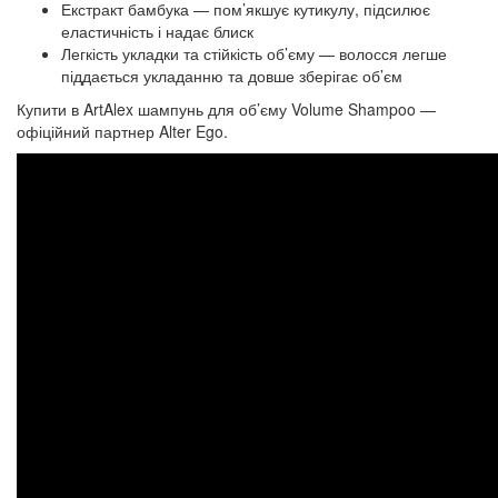
Екстракт бамбука — пом’якшує кутикулу, підсилює
еластичність і надає блиск
Легкість укладки та стійкість об’єму — волосся легше
піддається укладанню та довше зберігає об’єм
Купити в ArtAlex шампунь для об’єму Volume Shampoo —
офіційний партнер Alter Ego.