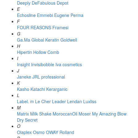
Deeply
DeFabulous
Depot
E
Echosline
Emmebi
Eugene Perma
F
FOUR REASONS
Framesi
G
Ga.Ma
Global Keratin
Goldwell
H
Hipertin
Hollow Comb
I
Insight
Invisibobble
Iva cosmetics
J
Janeke
JRL professional
K
Kasho
Katachi
Kerarganic
L
Label. m
Le Cher
Leader
Lendan
Luxliss
M
Matrix
Milk Shake
MoroccanOil
Moser
My Amazing Blow
Dry Secret
O
Olaplex
Osmo
OWAY Rolland