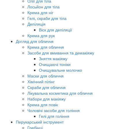
Олії для тіла
Лосьйон для тіла
Крема для ніг
Гелі, скраби для тіла
Депіляція
Віск для депіляції
Крема для рук
Догляд для обличчя
Крема для обличчя
Засоби для вмивання та демакіяжу
Зняття макіяжу
Очищаючі тоніки
Очищувальне молочко
Маски для обличчя
Хімічний пілінг
Скраби для обличчя
Лікувальна косметика для обличчя
Набори для макіяжу
Крема для повік
Чоловічі засоби для гоління
Гелі для гоління
Перукарський інструмент
Гребінці