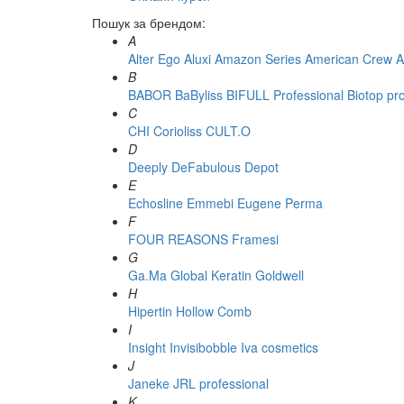
Пошук за брендом:
A
Alter Ego
Aluxi
Amazon Series
American Crew
A
B
BABOR
BaByliss
BIFULL Professional
Biotop pr
C
CHI
Corioliss
CULT.O
D
Deeply
DeFabulous
Depot
E
Echosline
Emmebi
Eugene Perma
F
FOUR REASONS
Framesi
G
Ga.Ma
Global Keratin
Goldwell
H
Hipertin
Hollow Comb
I
Insight
Invisibobble
Iva cosmetics
J
Janeke
JRL professional
K