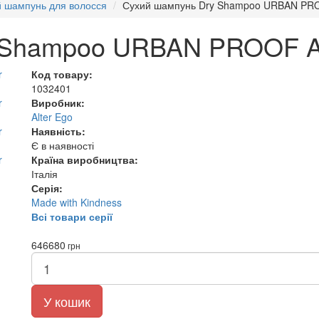
й шампунь для волосся
Сухий шампунь Dry Shampoo URBAN PROO
 Shampoo URBAN PROOF Al
Код товару:
1032401
Виробник:
Alter Ego
Наявність:
Є в наявності
Країна виробництва:
Італія
Серія:
Made with Kindness
Всі товари серії
646
680
грн
У кошик