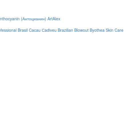
nthocyanin (Антоцианин)
ArtAlex
ofessional
Brasil Cacau Сadiveu
Brazilian Blowout
Byothea Skin Care