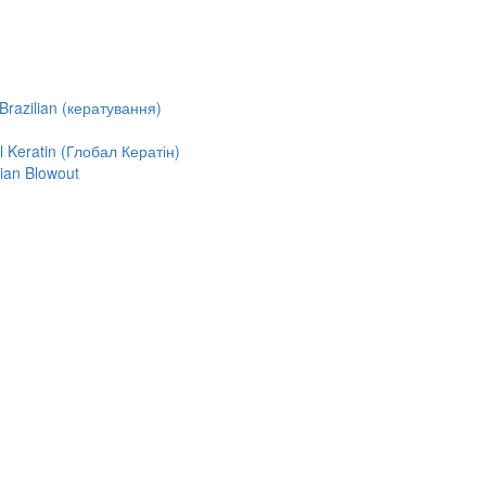
razilian (кератування)
Keratin (Глобал Кератін)
ian Blowout