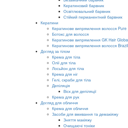
Кератиновий барвник
Освітлювальний барвник
Стійкий перманентний барвник
Кератини
Кератинове випрямлення волосся Pure B
Ботокс для волосся
Кератинове випрямлення GK Hair Global 
Кератинове випрямлення волосся Brazil
Догляд за тілом
Крема для тіла
Олії для тіла
Лосьйон для тіла
Крема для ніг
Гелі, скраби для тіла
Депіляція
Віск для депіляції
Крема для рук
Догляд для обличчя
Крема для обличчя
Засоби для вмивання та демакіяжу
Зняття макіяжу
Очищаючі тоніки