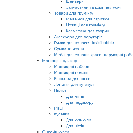
Шейвери
Запчастини та комплектуючі
Товари для грумінгу
Машинки для стрижки
Ножиці для грумінгу
Косметика для тварин
Аксесуари для перукарів
Гумки для волосся Invisibobble
Сумки та чохли
Меблі для салонів краси, перукарні робо
Манікюр-педикюр
Манікюрні набори
Манікюрні ножиці
Кніпсери для нігтів
Лопатки для кутикул
Пилки
Для нігтів
Для педикюру
Різці
Кусачки
Для кутикули
Для нігтів
Онлайн курси