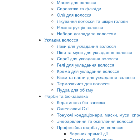
Маски для волосся
Сироватки та флюїди
Олії для волосся
Лікування волосся та шкіри голови
Реконструкція волосся
Набори догляду за волоссям
Укладка волосся
Лаки для укладання волосся
Піни та муси для укладання волосся
Спреї для укладання волосся
Гелі для укладання волосся
Крема для укладання волосся
Віски та пасти для укладання волосся
Термозахист для волосся
Пудра для об'єму
Фарби та біо-завивка
Кератинова біо-завивка
Окислювачі Oxi
Тонуючі кондиціонери, маски, муси, спр
Знебарвлення та освітлення волосся
Професійна фарба для волосся
Барвник прямої дії
Безаміачний барвник