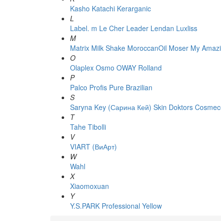
Kasho
Katachi
Kerarganic
L
Label. m
Le Cher
Leader
Lendan
Luxliss
M
Matrix
Milk Shake
MoroccanOil
Moser
My Amazi
O
Olaplex
Osmo
OWAY Rolland
P
Palco
Profis
Pure Brazilian
S
Saryna Key (Сарина Кей)
Skin Doktors Cosmece
T
Tahe
Tibolli
V
VIART (ВиАрт)
W
Wahl
X
Xiaomoxuan
Y
Y.S.PARK Professional
Yellow