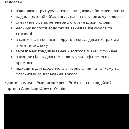
волоссям.
відновлює структуру волосся, зміцнюючи його зсередини
надає помітний об'єм і щільність навіть тонкому волоссю
стимулює ріст та регенерацію клітин шкіри голови
насичує волосся вологою та захищає від сухості та
ламкості
заспокоює та освіжає шкіру голови завдяки екстрактам
м'яти та каштану
забезпечує кондиціювання - волосся м'яке і слухняне
захищає від шкідливого впливу ультрафіолетових
променів
підходить для щоденного використання на тонкому та
схильному до випадання волоссі
Купити шампунь Американ Крю в ArtAlex – ваш надійний
партнер American Crew в Україні.