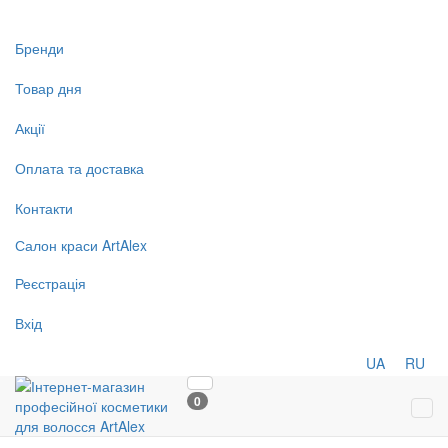
Бренди
Товар дня
Акції
Оплата та доставка
Контакти
Салон
краси
ArtAlex
Реєстрація
Вхід
UA
RU
0
Tog
navi