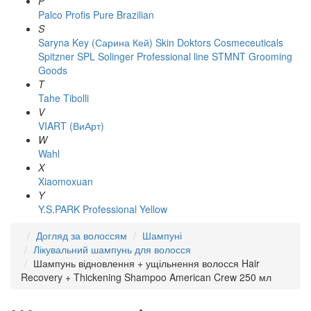
P
Palco
Profis
Pure Brazilian
S
Saryna Key (Сарина Кей)
Skin Doktors Cosmeceuticals
Spitzner
SPL Solinger Professional line
STMNT Grooming
Goods
T
Tahe
Tibolli
V
VIART (ВиАрт)
W
Wahl
X
Xiaomoxuan
Y
Y.S.PARK Professional
Yellow
Догляд за волоссям
Шампуні
Лікувальний шампунь для волосся
Шампунь відновлення + ущільнення волосся Hair
Recovery + Thickening Shampoo American Crew 250 мл