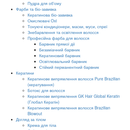
Пудра для об'єму
Фарби та біо-завивка
Кератинова біо-завивка
Окислювачі Oxi
Тонуючі кондиціонери, маски, муси, спреї
Знебарвлення та освітлення волосся
Професійна фарба для волосся
Барвник прямої дії
Безаміачний барвник
Кератиновий барвник
Освітлювальний барвник
Стійкий перманентний барвник
Кератини
Кератинове випрямлення волосся Pure Brazilian
(кератування)
Ботокс для волосся
Кератинове випрямлення GK Hair Global Keratin
(Глобал Кератін)
Кератинове випрямлення волосся Brazilian
Blowout
Догляд за тілом
Крема для тіла