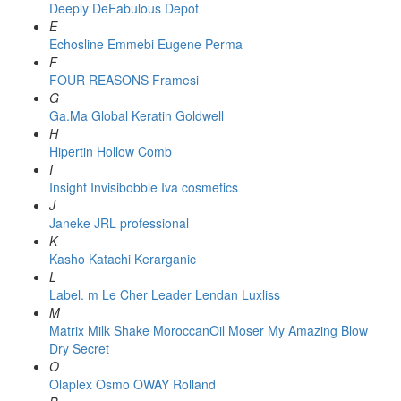
Deeply
DeFabulous
Depot
E
Echosline
Emmebi
Eugene Perma
F
FOUR REASONS
Framesi
G
Ga.Ma
Global Keratin
Goldwell
H
Hipertin
Hollow Comb
I
Insight
Invisibobble
Iva cosmetics
J
Janeke
JRL professional
K
Kasho
Katachi
Kerarganic
L
Label. m
Le Cher
Leader
Lendan
Luxliss
M
Matrix
Milk Shake
MoroccanOil
Moser
My Amazing Blow
Dry Secret
O
Olaplex
Osmo
OWAY Rolland