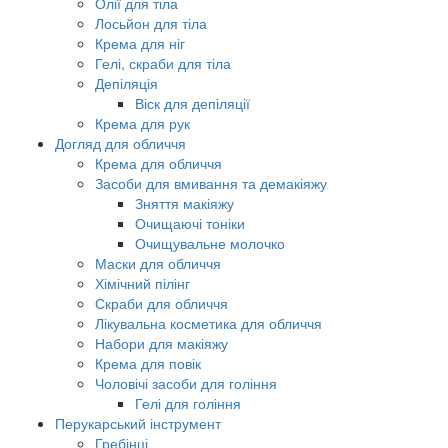
Олії для тіла
Лосьйон для тіла
Крема для ніг
Гелі, скраби для тіла
Депіляція
Віск для депіляції
Крема для рук
Догляд для обличчя
Крема для обличчя
Засоби для вмивання та демакіяжу
Зняття макіяжу
Очищаючі тоніки
Очищувальне молочко
Маски для обличчя
Хімічний пілінг
Скраби для обличчя
Лікувальна косметика для обличчя
Набори для макіяжу
Крема для повік
Чоловічі засоби для гоління
Гелі для гоління
Перукарський інструмент
Гребінці