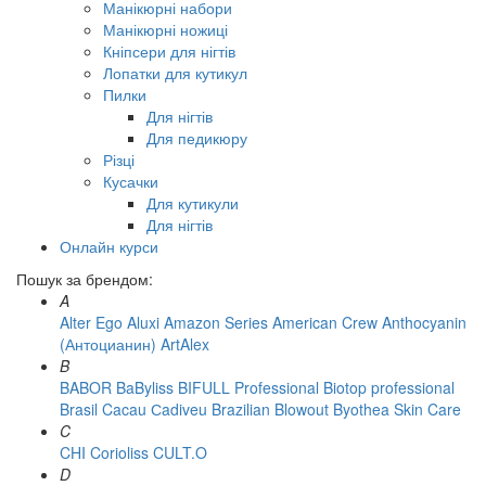
Манікюрні набори
Манікюрні ножиці
Кніпсери для нігтів
Лопатки для кутикул
Пилки
Для нігтів
Для педикюру
Різці
Кусачки
Для кутикули
Для нігтів
Онлайн курси
Пошук за брендом:
A
Alter Ego
Aluxi
Amazon Series
American Crew
Anthocyanin
(Антоцианин)
ArtAlex
B
BABOR
BaByliss
BIFULL Professional
Biotop professional
Brasil Cacau Сadiveu
Brazilian Blowout
Byothea Skin Care
C
CHI
Corioliss
CULT.O
D