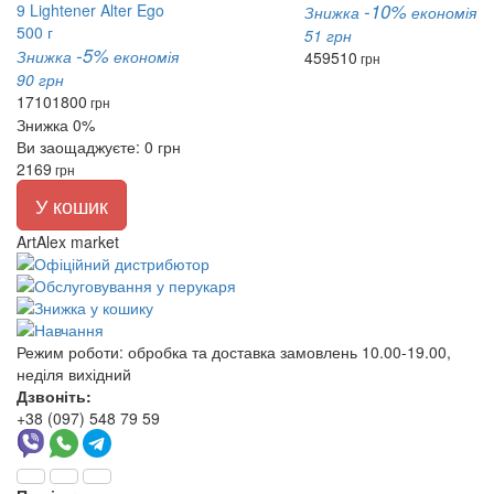
-10%
Знижка
економія
51 грн
-5%
Знижка
економія
459
510
грн
90 грн
1710
1800
грн
Знижка 0%
Ви заощаджуєте: 0 грн
2169
грн
У кошик
ArtAlex market
Режим роботи:
обробка та доставка замовлень 10.00-19.00,
неділя вихідний
Дзвоніть:
+38 (097) 548 79 59