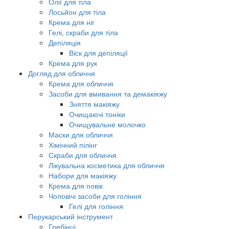
Олії для тіла
Лосьйон для тіла
Крема для ніг
Гелі, скраби для тіла
Депіляція
Віск для депіляції
Крема для рук
Догляд для обличчя
Крема для обличчя
Засоби для вмивання та демакіяжу
Зняття макіяжу
Очищаючі тоніки
Очищувальне молочко
Маски для обличчя
Хімічний пілінг
Скраби для обличчя
Лікувальна косметика для обличчя
Набори для макіяжу
Крема для повік
Чоловічі засоби для гоління
Гелі для гоління
Перукарський інструмент
Гребінці