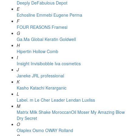
Deeply
DeFabulous
Depot
E
Echosline
Emmebi
Eugene Perma
F
FOUR REASONS
Framesi
G
Ga.Ma
Global Keratin
Goldwell
H
Hipertin
Hollow Comb
I
Insight
Invisibobble
Iva cosmetics
J
Janeke
JRL professional
K
Kasho
Katachi
Kerarganic
L
Label. m
Le Cher
Leader
Lendan
Luxliss
M
Matrix
Milk Shake
MoroccanOil
Moser
My Amazing Blow
Dry Secret
O
Olaplex
Osmo
OWAY Rolland