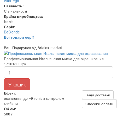
Alter Ego
Наявність:
Є в наявності
Країна виробництва:
Італія
Серія:
BeBlonde
Всі товари серії
Ваш Подарунок від Artalex-market
Профессиональная Итальянская миска для окрашивания
1710
1800
грн
У кошик
Ефект:
Види доставки
освітлення до ~9 тонів з контролем
глибини
Способи оплати
Об єм:
500 г