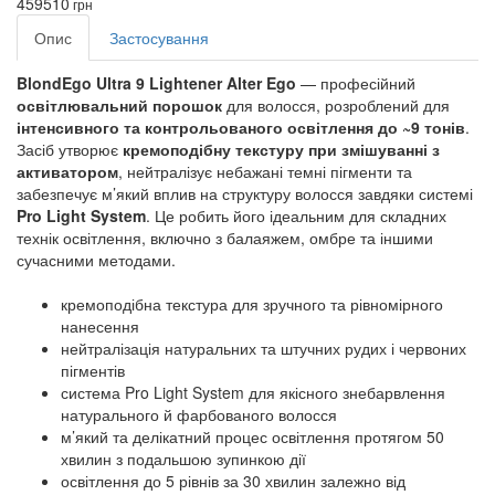
459
510
грн
Опис
Застосування
BlondEgo Ultra 9 Lightener Alter Ego
— професійний
освітлювальний порошок
для волосся, розроблений для
інтенсивного та контрольованого освітлення до ~9 тонів
.
Засіб утворює
кремоподібну текстуру при змішуванні з
активатором
, нейтралізує небажані темні пігменти та
забезпечує м’який вплив на структуру волосся завдяки системі
Pro Light System
. Це робить його ідеальним для складних
технік освітлення, включно з балаяжем, омбре та іншими
сучасними методами.
кремоподібна текстура для зручного та рівномірного
нанесення
нейтралізація натуральних та штучних рудих і червоних
пігментів
система Pro Light System для якісного знебарвлення
натурального й фарбованого волосся
м’який та делікатний процес освітлення протягом 50
хвилин з подальшою зупинкою дії
освітлення до 5 рівнів за 30 хвилин залежно від