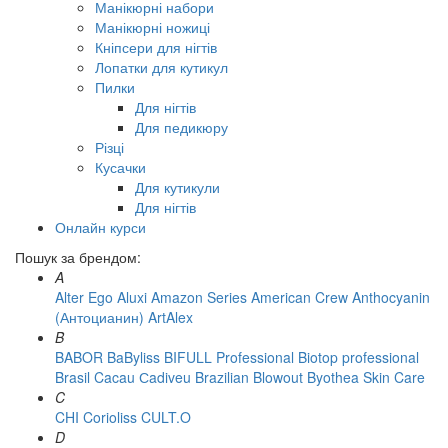
Манікюрні набори
Манікюрні ножиці
Кніпсери для нігтів
Лопатки для кутикул
Пилки
Для нігтів
Для педикюру
Різці
Кусачки
Для кутикули
Для нігтів
Онлайн курси
Пошук за брендом:
A
Alter Ego
Aluxi
Amazon Series
American Crew
Anthocyanin
(Антоцианин)
ArtAlex
B
BABOR
BaByliss
BIFULL Professional
Biotop professional
Brasil Cacau Сadiveu
Brazilian Blowout
Byothea Skin Care
C
CHI
Corioliss
CULT.O
D