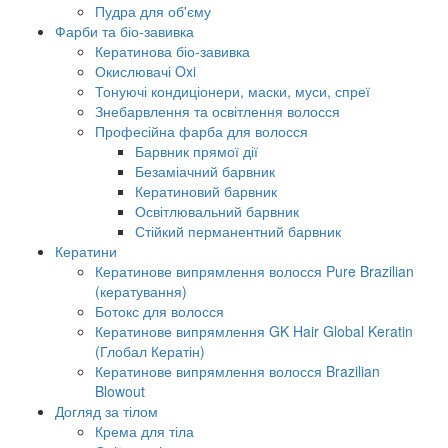
Пудра для об'єму
Фарби та біо-завивка
Кератинова біо-завивка
Окислювачі Oxi
Тонуючі кондиціонери, маски, муси, спреї
Знебарвлення та освітлення волосся
Професійна фарба для волосся
Барвник прямої дії
Безаміачний барвник
Кератиновий барвник
Освітлювальний барвник
Стійкий перманентний барвник
Кератини
Кератинове випрямлення волосся Pure Brazilian
(кератування)
Ботокс для волосся
Кератинове випрямлення GK Hair Global Keratin
(Глобал Кератін)
Кератинове випрямлення волосся Brazilian
Blowout
Догляд за тілом
Крема для тіла