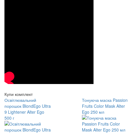
Купи комплект
Освітлювальний
Тонуюча маска Passion
порошок BlondEgo Ultra
Fruits Color Mask Alter
9 Lightener Alter Ego
Ego 250 мл
500 г