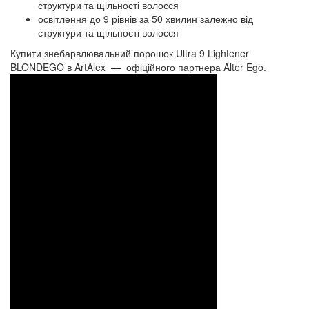
структури та щільності волосся
освітлення до 9 рівнів за 50 хвилин залежно від
структури та щільності волосся
Купити знебарвлювальний порошок Ultra 9 Lightener
BLONDEGO в ArtAlex
—
офіційного партнера Alter Ego.