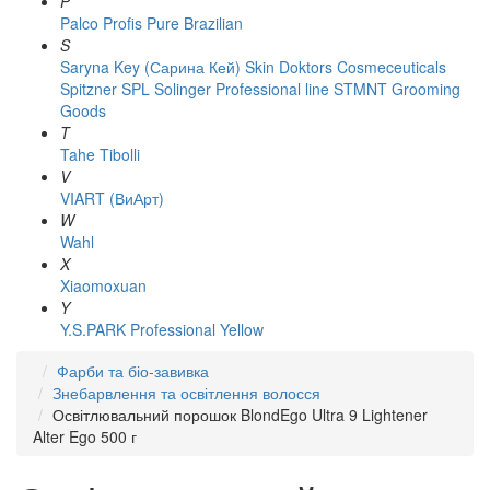
P
Palco
Profis
Pure Brazilian
S
Saryna Key (Сарина Кей)
Skin Doktors Cosmeceuticals
Spitzner
SPL Solinger Professional line
STMNT Grooming
Goods
T
Tahe
Tibolli
V
VIART (ВиАрт)
W
Wahl
X
Xiaomoxuan
Y
Y.S.PARK Professional
Yellow
Фарби та біо-завивка
Знебарвлення та освітлення волосся
Освітлювальний порошок BlondEgo Ultra 9 Lightener
Alter Ego 500 г