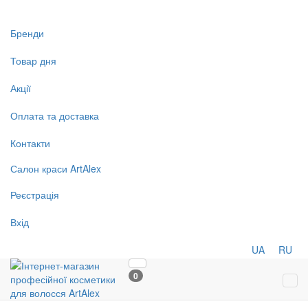
Бренди
Товар дня
Акції
Оплата та доставка
Контакти
Салон
краси
ArtAlex
Реєстрація
Вхід
UA
RU
0
Tog
navi