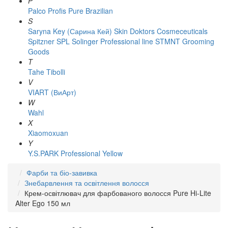
P
Palco
Profis
Pure Brazilian
S
Saryna Key (Сарина Кей)
Skin Doktors Cosmeceuticals
Spitzner
SPL Solinger Professional line
STMNT Grooming
Goods
T
Tahe
Tibolli
V
VIART (ВиАрт)
W
Wahl
X
Xiaomoxuan
Y
Y.S.PARK Professional
Yellow
Фарби та біо-завивка
Знебарвлення та освітлення волосся
Крем-освітлювач для фарбованого волосся Pure Hi-Lite
Alter Ego 150 мл