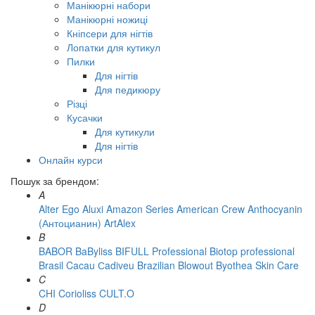
Манікюрні набори
Манікюрні ножиці
Кніпсери для нігтів
Лопатки для кутикул
Пилки
Для нігтів
Для педикюру
Різці
Кусачки
Для кутикули
Для нігтів
Онлайн курси
Пошук за брендом:
A
Alter Ego
Aluxi
Amazon Series
American Crew
Anthocyanin
(Антоцианин)
ArtAlex
B
BABOR
BaByliss
BIFULL Professional
Biotop professional
Brasil Cacau Сadiveu
Brazilian Blowout
Byothea Skin Care
C
CHI
Corioliss
CULT.O
D