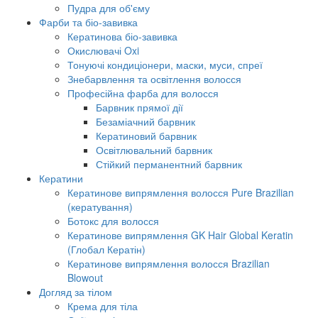
Пудра для об'єму
Фарби та біо-завивка
Кератинова біо-завивка
Окислювачі Oxi
Тонуючі кондиціонери, маски, муси, спреї
Знебарвлення та освітлення волосся
Професійна фарба для волосся
Барвник прямої дії
Безаміачний барвник
Кератиновий барвник
Освітлювальний барвник
Стійкий перманентний барвник
Кератини
Кератинове випрямлення волосся Pure Brazilian
(кератування)
Ботокс для волосся
Кератинове випрямлення GK Hair Global Keratin
(Глобал Кератін)
Кератинове випрямлення волосся Brazilian
Blowout
Догляд за тілом
Крема для тіла