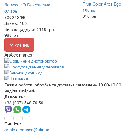
-10%
Знижка
економія
87 грн
310
грн
788
875
грн
Знижка 10%
Ви заощаджуєте: 110 грн
988
грн
У кошик
ArtAlex market
Режим роботи:
обробка та доставка замовлень 10.00-19.00,
неділя вихідний
Дзвоніть:
+38 (097) 548 79 59
Пишіть:
artalex_odessa@ukr.net