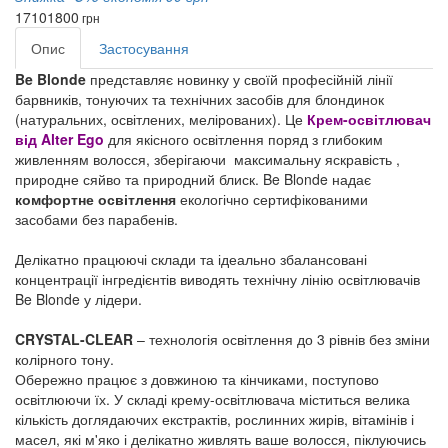
1710
1800
грн
Опис
Застосування
Be Blonde
представляє новинку у своїй професійній лінії
барвників, тонуючих та технічних засобів для блондинок
(натуральних, освітлених, мелірованих). Це
Крем-освітлювач
від Alter Ego
для якісного освітлення поряд з глибоким
живленням волосся, зберігаючи максимальну яскравість ,
природне сяйво та природний блиск. Be Blonde надає
комфортне освітлення
екологічно сертифікованими
засобами без парабенів.
Делікатно працюючі склади та ідеально збалансовані
концентрації інгредієнтів виводять технічну лінію освітлювачів
Be Blonde у лідери.
CRYSTAL-CLEAR
– технологія освітлення до 3 рівнів без зміни
колірного тону.
Обережно працює з довжиною та кінчиками, поступово
освітлюючи їх. У складі крему-освітлювача міститься велика
кількість доглядаючих екстрактів, рослинних жирів, вітамінів і
масел, які м'яко і делікатно живлять ваше волосся, піклуючись