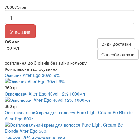
788
875
грн
У кошик
Об єм:
Види доставки
150 мл
Способи оплати
освітлення до 3 рівнів без зміни кольору
Комплексне застосування
Окисник Alter Ego 30vol 9%
360
грн
Окислювач Alter Ego 40vol 12% 1000мл
360
грн
Освітлювальний крем для волосся Pure Light Cream Be Blonde
Alter Ego 500г
-5%
Знижка
економія 90 грн