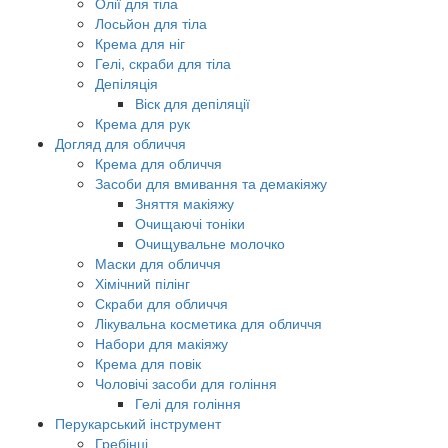
Олії для тіла
Лосьйон для тіла
Крема для ніг
Гелі, скраби для тіла
Депіляція
Віск для депіляції
Крема для рук
Догляд для обличчя
Крема для обличчя
Засоби для вмивання та демакіяжу
Зняття макіяжу
Очищаючі тоніки
Очищувальне молочко
Маски для обличчя
Хімічний пілінг
Скраби для обличчя
Лікувальна косметика для обличчя
Набори для макіяжу
Крема для повік
Чоловічі засоби для гоління
Гелі для гоління
Перукарський інструмент
Гребінці