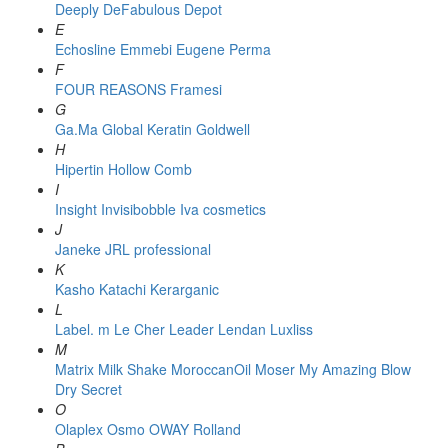
Deeply
DeFabulous
Depot
E
Echosline
Emmebi
Eugene Perma
F
FOUR REASONS
Framesi
G
Ga.Ma
Global Keratin
Goldwell
H
Hipertin
Hollow Comb
I
Insight
Invisibobble
Iva cosmetics
J
Janeke
JRL professional
K
Kasho
Katachi
Kerarganic
L
Label. m
Le Cher
Leader
Lendan
Luxliss
M
Matrix
Milk Shake
MoroccanOil
Moser
My Amazing Blow
Dry Secret
O
Olaplex
Osmo
OWAY Rolland