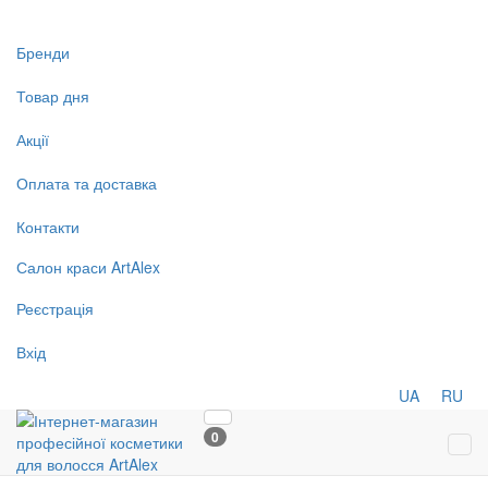
Бренди
Товар дня
Акції
Оплата та доставка
Контакти
Салон
краси
ArtAlex
Реєстрація
Вхід
UA
RU
0
Tog
navi