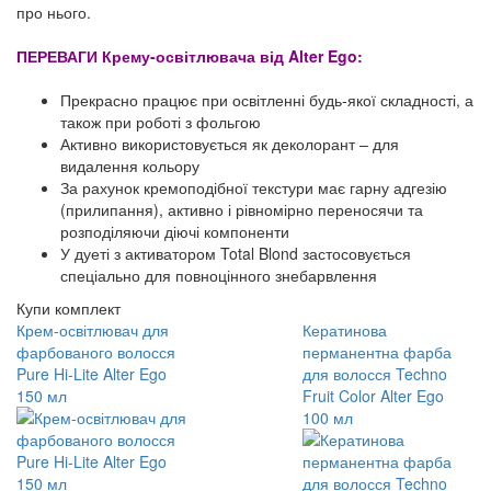
про нього.
ПЕРЕВАГИ Крему-освітлювача від Alter Ego:
Прекрасно працює при освітленні будь-якої складності, а
також при роботі з фольгою
Активно використовується як деколорант – для
видалення кольору
За рахунок кремоподібної текстури має гарну адгезію
(прилипання), активно і рівномірно переносячи та
розподіляючи діючі компоненти
У дуеті з активатором Total Blond застосовується
спеціально для повноцінного знебарвлення
Купи комплект
Крем-освітлювач для
Кератинова
фарбованого волосся
перманентна фарба
Pure Hi-Lite Alter Ego
для волосся Techno
150 мл
Fruit Color Alter Ego
100 мл