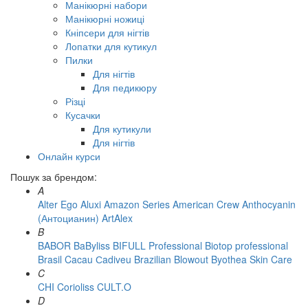
Манікюрні набори
Манікюрні ножиці
Кніпсери для нігтів
Лопатки для кутикул
Пилки
Для нігтів
Для педикюру
Різці
Кусачки
Для кутикули
Для нігтів
Онлайн курси
Пошук за брендом:
A
Alter Ego
Aluxi
Amazon Series
American Crew
Anthocyanin
(Антоцианин)
ArtAlex
B
BABOR
BaByliss
BIFULL Professional
Biotop professional
Brasil Cacau Сadiveu
Brazilian Blowout
Byothea Skin Care
C
CHI
Corioliss
CULT.O
D