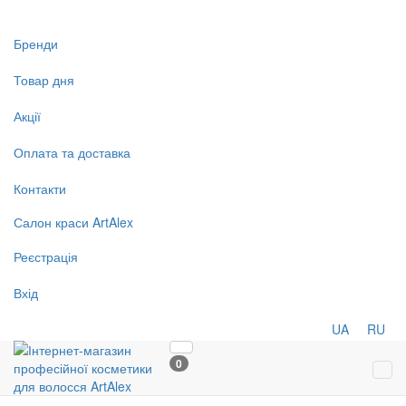
Бренди
Товар дня
Акції
Оплата та доставка
Контакти
Салон
краси
ArtAlex
Реєстрація
Вхід
UA
RU
0
Tog
navi