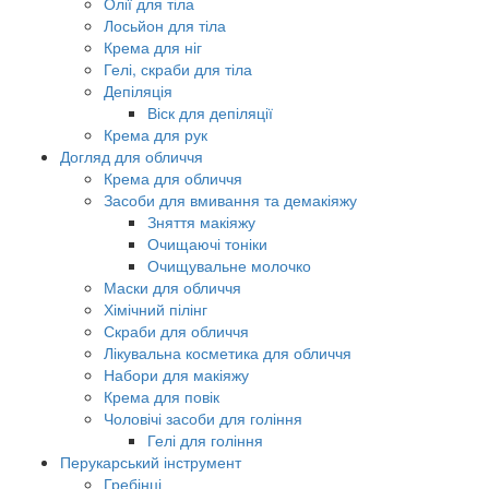
Олії для тіла
Лосьйон для тіла
Крема для ніг
Гелі, скраби для тіла
Депіляція
Віск для депіляції
Крема для рук
Догляд для обличчя
Крема для обличчя
Засоби для вмивання та демакіяжу
Зняття макіяжу
Очищаючі тоніки
Очищувальне молочко
Маски для обличчя
Хімічний пілінг
Скраби для обличчя
Лікувальна косметика для обличчя
Набори для макіяжу
Крема для повік
Чоловічі засоби для гоління
Гелі для гоління
Перукарський інструмент
Гребінці