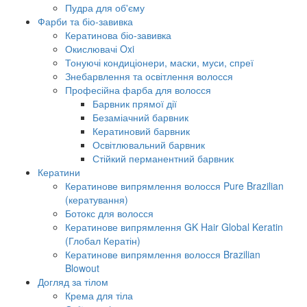
Пудра для об'єму
Фарби та біо-завивка
Кератинова біо-завивка
Окислювачі Oxi
Тонуючі кондиціонери, маски, муси, спреї
Знебарвлення та освітлення волосся
Професійна фарба для волосся
Барвник прямої дії
Безаміачний барвник
Кератиновий барвник
Освітлювальний барвник
Стійкий перманентний барвник
Кератини
Кератинове випрямлення волосся Pure Brazilian
(кератування)
Ботокс для волосся
Кератинове випрямлення GK Hair Global Keratin
(Глобал Кератін)
Кератинове випрямлення волосся Brazilian
Blowout
Догляд за тілом
Крема для тіла