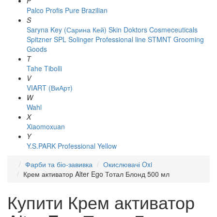
P
Palco
Profis
Pure Brazilian
S
Saryna Key (Сарина Кей)
Skin Doktors Cosmeceuticals
Spitzner
SPL Solinger Professional line
STMNT Grooming
Goods
T
Tahe
Tibolli
V
VIART (ВиАрт)
W
Wahl
X
Xiaomoxuan
Y
Y.S.PARK Professional
Yellow
Фарби та біо-завивка
Окислювачі Oxi
Крем активатор Alter Ego Тотал Блонд 500 мл
Купити Крем активатор