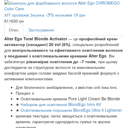
-3%
ХІТ продажів
Знижка
економія 19 грн
611
630
грн
Опис
Застосування
Alter Ego Total Blonde Activator
— це
професійний крем-
активатор (оксидант) 20 vol (6%)
, спеціально розроблений
для
контрольованого та ефективного освітлення волосся
у поєднанні з освітлювальними кремами Alter Ego
. Він
забезпечує
рівномірне освітлення до ~7 тонів
, при цьому
доглядаючи за структурою волосся та максимальним
комфортом шкіри голови завдяки багатій кремовій формулі з
активними компонентами.
Для безпечного знебарвлення, з вмістом олії Інка Інчі.
Працює з:
★ Освітлювальним кремом Pure Light Cream Be Blonde
★
Набором для освітлення BlondEgo Intro Kit
★
Освітлювальним порошком BlondEgo Ultra 9 Lightener
кремова текстура: легко змішується з освітлювальним
кремом, гарантуючи однорідність суміші та зручне
нанесення