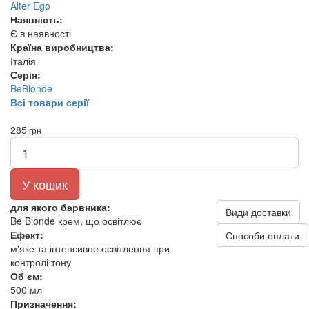
Alter Ego
Наявність:
Є в наявності
Країна виробництва:
Італія
Серія:
BeBlonde
Всі товари серії
285
грн
У кошик
для якого барвника:
Види доставки
Be Blonde крем, що освітлює
Ефект:
Способи оплати
м'яке та інтенсивне освітлення при
контролі тону
Об єм:
500 мл
Призначення: