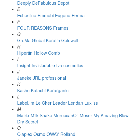
Deeply
DeFabulous
Depot
E
Echosline
Emmebi
Eugene Perma
F
FOUR REASONS
Framesi
G
Ga.Ma
Global Keratin
Goldwell
H
Hipertin
Hollow Comb
I
Insight
Invisibobble
Iva cosmetics
J
Janeke
JRL professional
K
Kasho
Katachi
Kerarganic
L
Label. m
Le Cher
Leader
Lendan
Luxliss
M
Matrix
Milk Shake
MoroccanOil
Moser
My Amazing Blow
Dry Secret
O
Olaplex
Osmo
OWAY Rolland