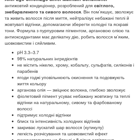
антижовтий кондиціонер, розроблений для
світлого,
знебарвленого та сивого волосся
. Він пом’якшує, зволожує
та живить волосся після миття, нейтралізує небажані теплі й
жовтуваті відтінки, допомагаючи зберегти холодні та яскраві
тони. Формула з пурпуровим пігментом, аргановою олією та
антиоксидантами має делікатну дію, робить волосся м’яким,
шовковистим і сяйливим.
pH 3.3–3.7
98% натуральних інгредієнтів
не містить нікелю, хрому, кобальту, сульфатів, силіконів і
парабенів
ягоди годжі уповільнюють окиснення та подовжують
життя кольору
арганова олія — зміцнює волокна, глибоко зволожує
фіолетовий пігмент усуває небажану жовтизну та теплі
відтінки на натуральному, сивому та фарбованому
волоссі
підтримує холодні відтінки
блиск та інтенсивність холодних відтінків
закриває лускатий шар волосся (кутикулу)
легкість розчісування та шовковистий ефект
використовувати на блонді з 8 рівня освітлення