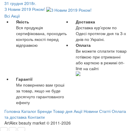
31 грудня 2018г.
З Новим 2019 Роком!
Всі Акції
Якість
Доставка
Вся продукція
Доставка кур'єром по
сертифікована, проходить
Одесі протягом дня та 3-х
контроль якості перед
днів по Україні.
відправкою
Оплата
Ви можете сплатити товар
готівкою при отриманні
або карткою в режимі on-
line на сайті
Гарантії
Ми повернемо вам гроші
за товар, якщо не буде
досягнуто гарантованого
ефекту
Головна
Каталог
Бренди
Товар дня
Акції
Новини
Статті
Оплата
та доставка
Контакти
ArtAlex beauty market © 2011-2026