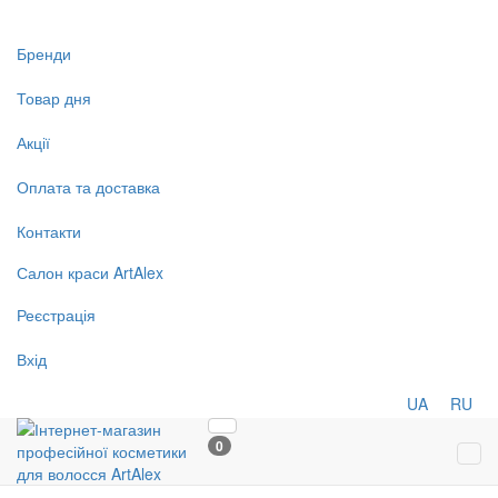
Бренди
Товар дня
Акції
Оплата та доставка
Контакти
Салон
краси
ArtAlex
Реєстрація
Вхід
UA
RU
0
Tog
navi