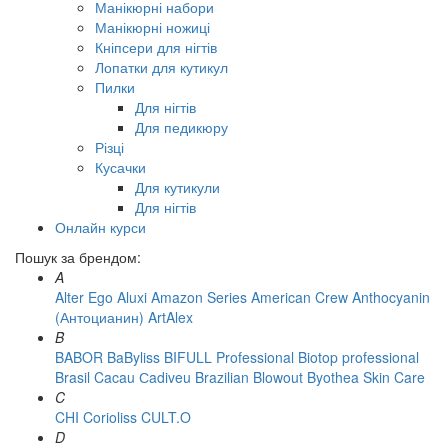
Манікюрні набори
Манікюрні ножиці
Кніпсери для нігтів
Лопатки для кутикул
Пилки
Для нігтів
Для педикюру
Різці
Кусачки
Для кутикули
Для нігтів
Онлайн курси
Пошук за брендом:
A
Alter Ego
Aluxi
Amazon Series
American Crew
Anthocyanin
(Антоцианин)
ArtAlex
B
BABOR
BaByliss
BIFULL Professional
Biotop professional
Brasil Cacau Сadiveu
Brazilian Blowout
Byothea Skin Care
C
CHI
Corioliss
CULT.O
D