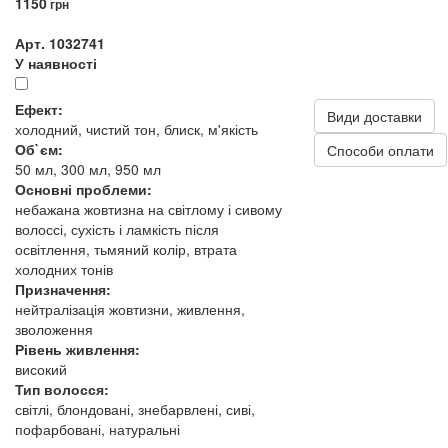
1150
грн
Арт. 1032741
У наявності
Ефект:
Види доставки
холодний, чистий тон, блиск, м'якість
Об`єм:
Способи оплати
50 мл, 300 мл, 950 мл
Основні проблеми:
небажана жовтизна на світлому і сивому
волоссі, сухість і ламкість після
освітлення, тьмяний колір, втрата
холодних тонів
Призначення:
нейтралізація жовтизни, живлення,
зволоження
Рівень живлення:
високий
Тип волосся:
світлі, блондовані, знебарвлені, сиві,
пофарбовані, натуральні