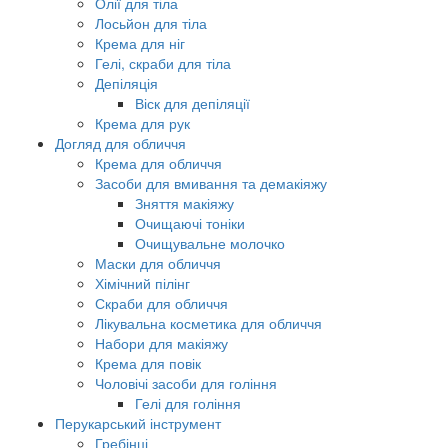
Олії для тіла
Лосьйон для тіла
Крема для ніг
Гелі, скраби для тіла
Депіляція
Віск для депіляції
Крема для рук
Догляд для обличчя
Крема для обличчя
Засоби для вмивання та демакіяжу
Зняття макіяжу
Очищаючі тоніки
Очищувальне молочко
Маски для обличчя
Хімічний пілінг
Скраби для обличчя
Лікувальна косметика для обличчя
Набори для макіяжу
Крема для повік
Чоловічі засоби для гоління
Гелі для гоління
Перукарський інструмент
Гребінці