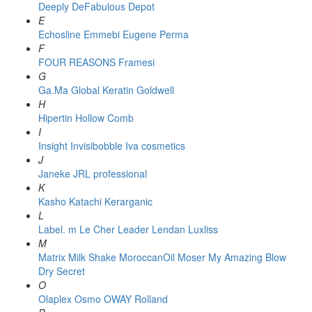
Deeply
DeFabulous
Depot
E
Echosline
Emmebi
Eugene Perma
F
FOUR REASONS
Framesi
G
Ga.Ma
Global Keratin
Goldwell
H
Hipertin
Hollow Comb
I
Insight
Invisibobble
Iva cosmetics
J
Janeke
JRL professional
K
Kasho
Katachi
Kerarganic
L
Label. m
Le Cher
Leader
Lendan
Luxliss
M
Matrix
Milk Shake
MoroccanOil
Moser
My Amazing Blow
Dry Secret
O
Olaplex
Osmo
OWAY Rolland