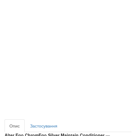
Опис
Застосування
Alter Ego ChromEgo Silver Maintain Conditioner
—