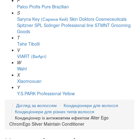
P
Palco
Profis
Pure Brazilian
S
Saryna Key (Сарина Кей)
Skin Doktors Cosmeceuticals
Spitzner
SPL Solinger Professional line
STMNT Grooming
Goods
T
Tahe
Tibolli
V
VIART (ВиАрт)
W
Wahl
X
Xiaomoxuan
Y
Y.S.PARK Professional
Yellow
Догляд за волоссям
Кондиціонери для волосся
Кондиціонери для різних типів волосся
Кондиціонер із антижовтим ефектом Alter Ego
ChromEgo Silver Maintain Conditioner