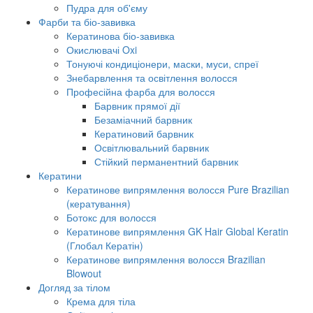
Пудра для об'єму
Фарби та біо-завивка
Кератинова біо-завивка
Окислювачі Oxi
Тонуючі кондиціонери, маски, муси, спреї
Знебарвлення та освітлення волосся
Професійна фарба для волосся
Барвник прямої дії
Безаміачний барвник
Кератиновий барвник
Освітлювальний барвник
Стійкий перманентний барвник
Кератини
Кератинове випрямлення волосся Pure Brazilian
(кератування)
Ботокс для волосся
Кератинове випрямлення GK Hair Global Keratin
(Глобал Кератін)
Кератинове випрямлення волосся Brazilian
Blowout
Догляд за тілом
Крема для тіла