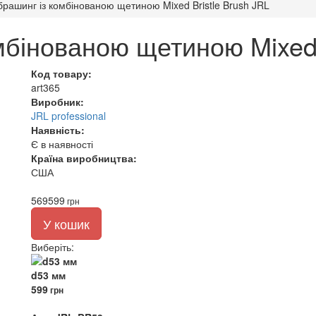
рашинг із комбінованою щетиною Mixed Bristle Brush JRL
бінованою щетиною Mixed 
Код товару:
art365
Виробник:
JRL professional
Наявність:
Є в наявності
Країна виробництва:
США
569
599
грн
У кошик
Виберіть
:
d53 мм
599
грн