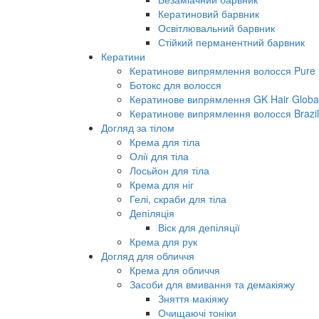
Кератиновий барвник
Освітлювальний барвник
Стійкий перманентний барвник
Кератини
Кератинове випрямлення волосся Pure B
Ботокс для волосся
Кератинове випрямлення GK Hair Global 
Кератинове випрямлення волосся Brazil
Догляд за тілом
Крема для тіла
Олії для тіла
Лосьйон для тіла
Крема для ніг
Гелі, скраби для тіла
Депіляція
Віск для депіляції
Крема для рук
Догляд для обличчя
Крема для обличчя
Засоби для вмивання та демакіяжу
Зняття макіяжу
Очищаючі тоніки