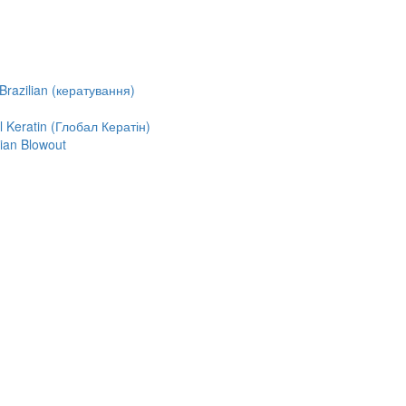
razilian (кератування)
Keratin (Глобал Кератін)
ian Blowout