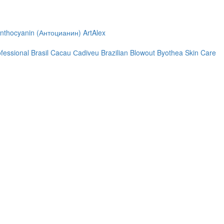
nthocyanin (Антоцианин)
ArtAlex
ofessional
Brasil Cacau Сadiveu
Brazilian Blowout
Byothea Skin Care