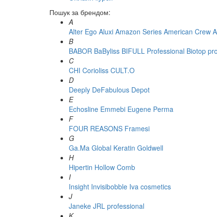
Пошук за брендом:
A
Alter Ego
Aluxi
Amazon Series
American Crew
A
B
BABOR
BaByliss
BIFULL Professional
Biotop pr
C
CHI
Corioliss
CULT.O
D
Deeply
DeFabulous
Depot
E
Echosline
Emmebi
Eugene Perma
F
FOUR REASONS
Framesi
G
Ga.Ma
Global Keratin
Goldwell
H
Hipertin
Hollow Comb
I
Insight
Invisibobble
Iva cosmetics
J
Janeke
JRL professional
K