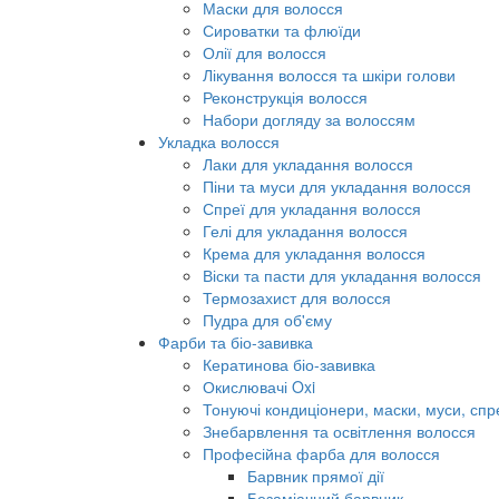
Маски для волосся
Сироватки та флюїди
Олії для волосся
Лікування волосся та шкіри голови
Реконструкція волосся
Набори догляду за волоссям
Укладка волосся
Лаки для укладання волосся
Піни та муси для укладання волосся
Спреї для укладання волосся
Гелі для укладання волосся
Крема для укладання волосся
Віски та пасти для укладання волосся
Термозахист для волосся
Пудра для об'єму
Фарби та біо-завивка
Кератинова біо-завивка
Окислювачі Oxi
Тонуючі кондиціонери, маски, муси, спр
Знебарвлення та освітлення волосся
Професійна фарба для волосся
Барвник прямої дії
Безаміачний барвник