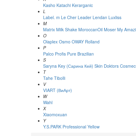
Kasho
Katachi
Kerarganic
L
Label. m
Le Cher
Leader
Lendan
Luxliss
M
Matrix
Milk Shake
MoroccanOil
Moser
My Amazi
O
Olaplex
Osmo
OWAY Rolland
P
Palco
Profis
Pure Brazilian
S
Saryna Key (Сарина Кей)
Skin Doktors Cosmece
T
Tahe
Tibolli
V
VIART (ВиАрт)
W
Wahl
X
Xiaomoxuan
Y
Y.S.PARK Professional
Yellow