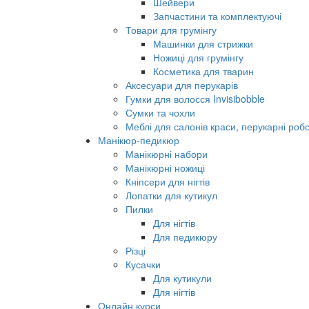
Шейвери
Запчастини та комплектуючі
Товари для грумінгу
Машинки для стрижки
Ножиці для грумінгу
Косметика для тварин
Аксесуари для перукарів
Гумки для волосся Invisibobble
Сумки та чохли
Меблі для салонів краси, перукарні робо
Манікюр-педикюр
Манікюрні набори
Манікюрні ножиці
Кніпсери для нігтів
Лопатки для кутикул
Пилки
Для нігтів
Для педикюру
Різці
Кусачки
Для кутикули
Для нігтів
Онлайн курси