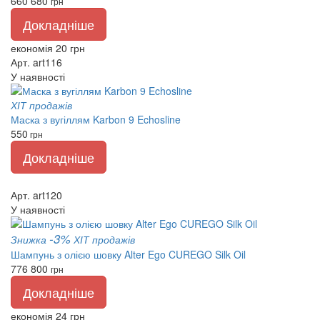
660
680
грн
Докладніше
економія 20 грн
Арт. art116
У наявності
ХІТ продажів
Маска з вугіллям Karbon 9 Echosline
550
грн
Докладніше
Арт. art120
У наявності
-3%
Знижка
ХІТ продажів
Шампунь з олією шовку Alter Ego CUREGO Silk Oil
776
800
грн
Докладніше
економія 24 грн