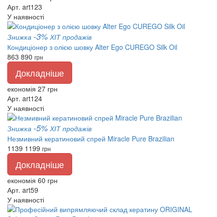
Арт. art123
У наявності
-3%
Знижка
ХІТ продажів
Кондиціонер з олією шовку Alter Ego CUREGO Silk Oil
863
890
грн
Докладніше
економія 27 грн
Арт. art124
У наявності
-5%
Знижка
ХІТ продажів
Незмивний кератиновий спрей Miracle Pure Brazilian
1139
1199
грн
Докладніше
економія 60 грн
Арт. art59
У наявності