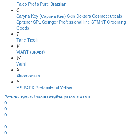
Palco
Profis
Pure Brazilian
S
Saryna Key (Сарина Кей)
Skin Doktors Cosmeceuticals
Spitzner
SPL Solinger Professional line
STMNT Grooming
Goods
T
Tahe
Tibolli
V
VIART (ВиАрт)
W
Wahl
X
Xiaomoxuan
Y
Y.S.PARK Professional
Yellow
Встигни купити!
заощаджуйте разом з нами
0
0
0
:
0
0