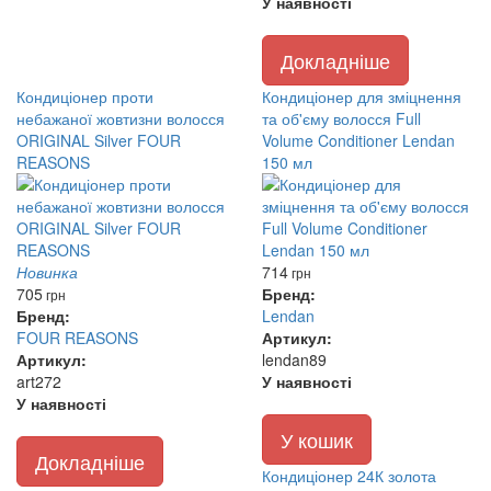
У наявності
Докладніше
Кондиціонер проти
Кондиціонер для зміцнення
небажаної жовтизни волосся
та об'єму волосся Full
ORIGINAL Silver FOUR
Volume Conditioner Lendan
REASONS
150 мл
Новинка
714
грн
705
Бренд:
грн
Бренд:
Lendan
FOUR REASONS
Артикул:
Артикул:
lendan89
art272
У наявності
У наявності
У кошик
Докладніше
Кондиціонер 24К золота