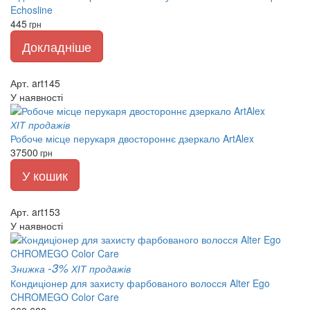
Echosline
445
грн
Докладніше
Арт. art145
У наявності
ХІТ продажів
Робоче місце перукаря двостороннє дзеркало ArtAlex
37500
грн
У кошик
Арт. art153
У наявності
-3%
Знижка
ХІТ продажів
Кондиціонер для захисту фарбованого волосся Alter Ego
CHROMEGO Color Care