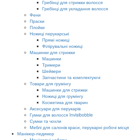
Гребінці для стрижки волосся
Гребінці для укладання волосся
Фени
Праски
Плойки
Ножиці перукарські
Прямі ножиці
Філірувальні ножиці
Машинки для стрижки
Машинки
Тримери
Шейвери
Запчастини та комплектуючі
Товари для грумінгу
Машинки для стрижки
Ножиці для грумінгу
Косметика для тварин
Аксесуари для перукарів
Гумки для волосся Invisibobble
Сумки та чохли
Меблі для салонів краси, перукарні робочі місця
Манікюр-педикюр
Манікюрні набори