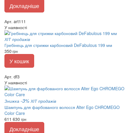
Докладніше
Арт. art111
У наявності
ХІТ продажів
Гребінець для стрижки карбоновий DeFabulous 199 мм
350
грн
У кошик
Арт. df3
У наявності
-3%
Знижка
ХІТ продажів
Шампунь для фарбованого волосся Alter Ego CHROMEGO
Color Care
611
630
грн
Докладніше