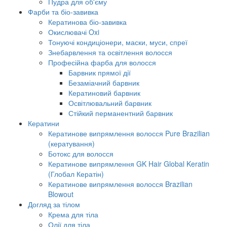
Пудра для об'єму
Фарби та біо-завивка
Кератинова біо-завивка
Окислювачі Oxi
Тонуючі кондиціонери, маски, муси, спреї
Знебарвлення та освітлення волосся
Професійна фарба для волосся
Барвник прямої дії
Безаміачний барвник
Кератиновий барвник
Освітлювальний барвник
Стійкий перманентний барвник
Кератини
Кератинове випрямлення волосся Pure Brazilian
(кератування)
Ботокс для волосся
Кератинове випрямлення GK Hair Global Keratin
(Глобал Кератін)
Кератинове випрямлення волосся Brazilian
Blowout
Догляд за тілом
Крема для тіла
Олії для тіла