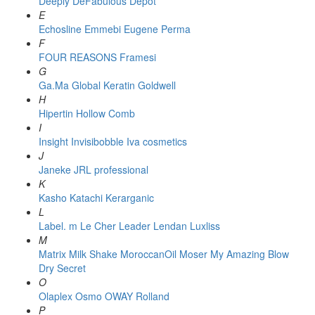
Deeply
DeFabulous
Depot
E
Echosline
Emmebi
Eugene Perma
F
FOUR REASONS
Framesi
G
Ga.Ma
Global Keratin
Goldwell
H
Hipertin
Hollow Comb
I
Insight
Invisibobble
Iva cosmetics
J
Janeke
JRL professional
K
Kasho
Katachi
Kerarganic
L
Label. m
Le Cher
Leader
Lendan
Luxliss
M
Matrix
Milk Shake
MoroccanOil
Moser
My Amazing Blow
Dry Secret
O
Olaplex
Osmo
OWAY Rolland
P