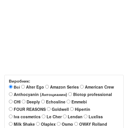
Виробник:
Всі
Alter Ego
Amazon Series
American Crew
Anthocyanin (Антоцианин)
Biotop professional
CHI
Deeply
Echosline
Emmebi
FOUR REASONS
Goldwell
Hipertin
Iva cosmetics
Le Cher
Lendan
Luxliss
Milk Shake
Olaplex
Osmo
OWAY Rolland