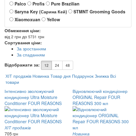
Palco
Profis
Pure Brazilian
Saryna Key (Сарина Кей)
STMNT Grooming Goods
Xiaomoxuan
Yellow
Обмеження ціни:
від
грн
до
грн
2
5731
Сортування ціни:
За зростанням
За спаданням
Відображати за:
12
24
48
ХІТ продажів
Новинка
Товар дня
Подарунок
Знижка
Всі
товари
Інтенсивно зволожуючий
Відновлюючий кондиціонер
кондиціонер Ultra Moisture
ORIGINAL Repair FOUR
Conditioner FOUR REASONS
REASONS 300 мл
ХІТ продажів
705
Новинка
грн