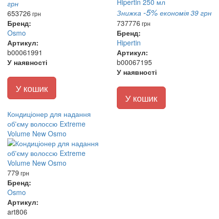
грн
-5%
Знижка
економія 39 грн
653
726
грн
Бренд:
737
776
грн
Osmo
Бренд:
Артикул:
Hipertin
b00061991
Артикул:
У наявності
b00067195
У наявності
У кошик
У кошик
Кондиціонер для надання
об'єму волоссю Extreme
Volume New Osmo
779
грн
Бренд:
Osmo
Артикул:
art806