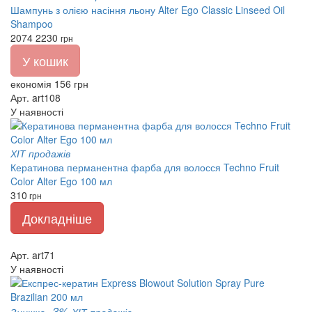
Шампунь з олією насіння льону Alter Ego Classic Linseed Oil
Shampoo
2074
2230
грн
У кошик
економія 156 грн
Арт. art108
У наявності
ХІТ продажів
Кератинова перманентна фарба для волосся Techno Fruit
Color Alter Ego 100 мл
310
грн
Докладніше
Арт. art71
У наявності
-3%
Знижка
ХІТ продажів