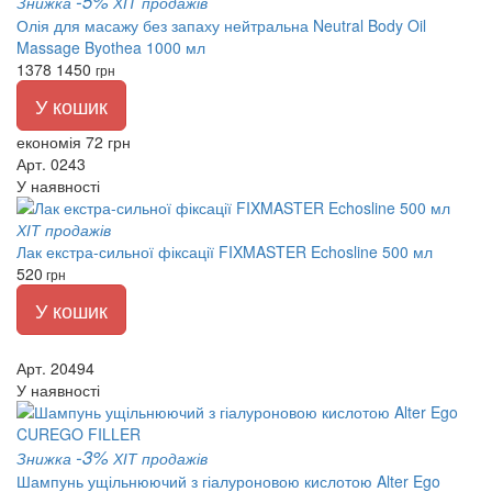
-5%
Знижка
ХІТ продажів
Олія для масажу без запаху нейтральна Neutral Body Oil
Massage Byothea 1000 мл
1378
1450
грн
У кошик
економія 72 грн
Арт. 0243
У наявності
ХІТ продажів
Лак екстра-сильної фіксації FIXMASTER Echosline 500 мл
520
грн
У кошик
Арт. 20494
У наявності
-3%
Знижка
ХІТ продажів
Шампунь ущільнюючий з гіалуроновою кислотою Alter Ego