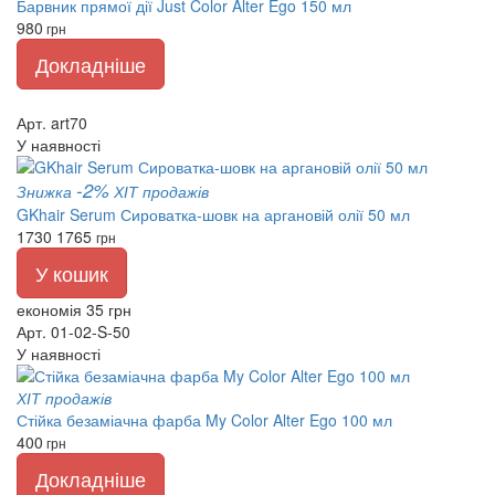
Барвник прямої дії Just Color Alter Ego 150 мл
980
грн
Докладніше
Арт. art70
У наявності
-2%
Знижка
ХІТ продажів
GKhair Serum Сироватка-шовк на аргановій олії 50 мл
1730
1765
грн
У кошик
економія 35 грн
Арт. 01-02-S-50
У наявності
ХІТ продажів
Стійка безаміачна фарба My Color Alter Ego 100 мл
400
грн
Докладніше