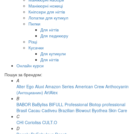
Манікюрні ножиці
Кніпсери для нігтів
Лопатки для кутикул
Пилки
Для нігтів
Для педикюру
Різці
Кусачки
Для кутикули
Для нігтів
Онлайн курси
Пошук за брендом:
A
Alter Ego
Aluxi
Amazon Series
American Crew
Anthocyanin
(Антоцианин)
ArtAlex
B
BABOR
BaByliss
BIFULL Professional
Biotop professional
Brasil Cacau Сadiveu
Brazilian Blowout
Byothea Skin Care
C
CHI
Corioliss
CULT.O
D