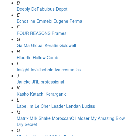
D
Deeply
DeFabulous
Depot
E
Echosline
Emmebi
Eugene Perma
F
FOUR REASONS
Framesi
G
Ga.Ma
Global Keratin
Goldwell
H
Hipertin
Hollow Comb
I
Insight
Invisibobble
Iva cosmetics
J
Janeke
JRL professional
K
Kasho
Katachi
Kerarganic
L
Label. m
Le Cher
Leader
Lendan
Luxliss
M
Matrix
Milk Shake
MoroccanOil
Moser
My Amazing Blow
Dry Secret
O