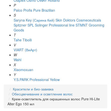
Olaplex
Osmo
OWAY Rolland
P
Palco
Profis
Pure Brazilian
S
Saryna Key (Сарина Кей)
Skin Doktors Cosmeceuticals
Spitzner
SPL Solinger Professional line
STMNT Grooming
Goods
T
Tahe
Tibolli
V
VIART (ВиАрт)
W
Wahl
X
Xiaomoxuan
Y
Y.S.PARK Professional
Yellow
Красители и био-завивка
Обесцвечивание и осветление волос
Крем-осветлитель для окрашенных волос Pure Hi-Lite
Alter Ego 150 мл