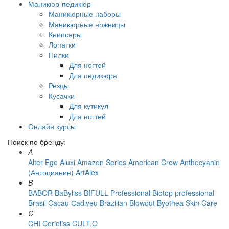
Маникюр-педикюр
Маникюрные наборы
Маникюрные ножницы
Книпсеры
Лопатки
Пилки
Для ногтей
Для педикюра
Резцы
Кусачки
Для кутикул
Для ногтей
Онлайн курсы
Поиск по бренду:
A
Alter Ego
Aluxi
Amazon Series
American Crew
Anthocyanin
(Антоцианин)
ArtAlex
B
BABOR
BaByliss
BIFULL Professional
Biotop professional
Brasil Cacau Сadiveu
Brazilian Blowout
Byothea Skin Care
C
CHI
Corioliss
CULT.O