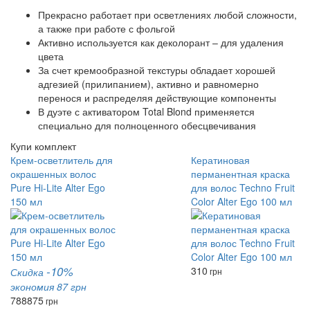
Прекрасно работает при осветлениях любой сложности,
а также при работе с фольгой
Активно используется как деколорант – для удаления
цвета
За счет кремообразной текстуры обладает хорошей
адгезией (прилипанием), активно и равномерно
перенося и распределяя действующие компоненты
В дуэте с активатором Total Blond применяется
специально для полноценного обесцвечивания
Купи комплект
Крем-осветлитель для
Кератиновая
окрашенных волос
перманентная краска
Pure Hi-Lite Alter Ego
для волос Techno Fruit
150 мл
Color Alter Ego 100 мл
-10%
310
Скидка
грн
экономия 87 грн
788
875
грн