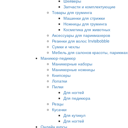
Шейверы
Запчасти и комплектующие
Товары для груминга
Машинки для стрижки
Ножницы для груминга
Косметика для животных
Аксессуары для парикмахеров
Резинки для волос Invisibobble
Сумки и чехлы
Мебель для салонов красоты, парикмах
Маникюр-педикюр
Маникюрные наборы
Маникюрные ножницы
Книпсеры
Лопатки
Пилки
Для ногтей
Для педикюра
Резцы
Кусачки
Для кутикул
Для ногтей
Онлайн курсы