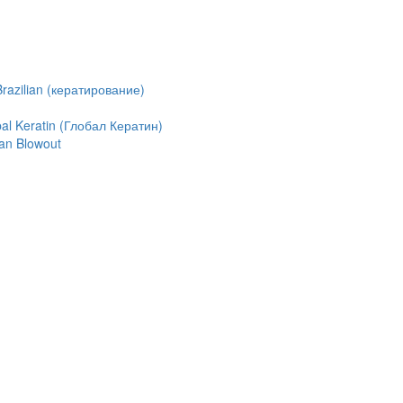
azilian (кератирование)
l Keratin (Глобал Кератин)
an Blowout