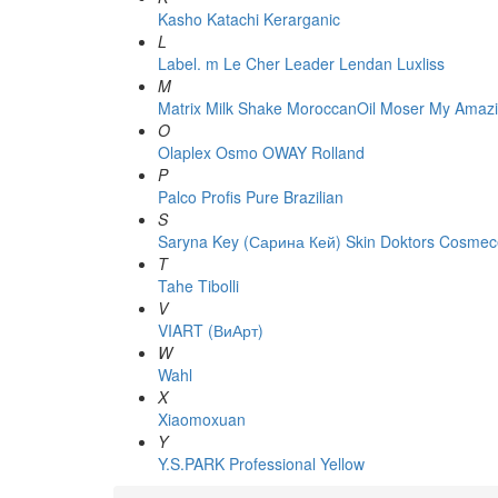
Kasho
Katachi
Kerarganic
L
Label. m
Le Cher
Leader
Lendan
Luxliss
M
Matrix
Milk Shake
MoroccanOil
Moser
My Amazi
O
Olaplex
Osmo
OWAY Rolland
P
Palco
Profis
Pure Brazilian
S
Saryna Key (Сарина Кей)
Skin Doktors Cosmece
T
Tahe
Tibolli
V
VIART (ВиАрт)
W
Wahl
X
Xiaomoxuan
Y
Y.S.PARK Professional
Yellow