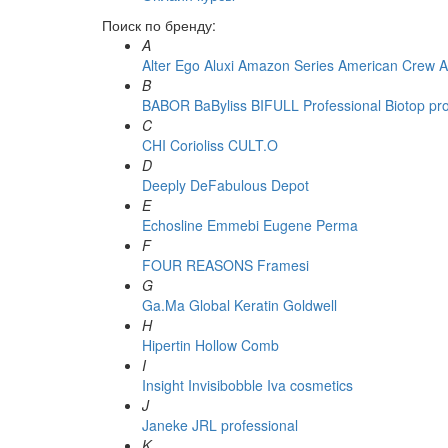
Поиск по бренду:
A
Alter Ego
Aluxi
Amazon Series
American Crew
A
B
BABOR
BaByliss
BIFULL Professional
Biotop pr
C
CHI
Corioliss
CULT.O
D
Deeply
DeFabulous
Depot
E
Echosline
Emmebi
Eugene Perma
F
FOUR REASONS
Framesi
G
Ga.Ma
Global Keratin
Goldwell
H
Hipertin
Hollow Comb
I
Insight
Invisibobble
Iva cosmetics
J
Janeke
JRL professional
K