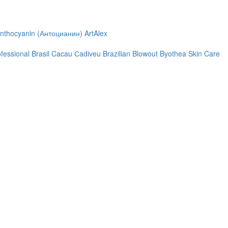
nthocyanin (Антоцианин)
ArtAlex
ofessional
Brasil Cacau Сadiveu
Brazilian Blowout
Byothea Skin Care