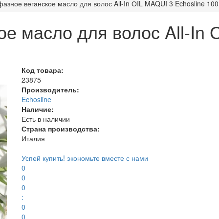
азное веганское масло для волос All-In ОIL MAQUI 3 Echosline 100
е масло для волос All-In 
Код товара:
23875
Производитель:
Echosline
Наличие:
Есть в наличии
Страна производства:
Италия
Успей купить!
экономьте вместе с нами
0
0
0
:
0
0