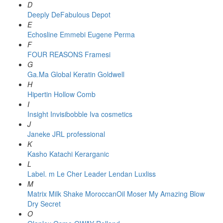
D
Deeply
DeFabulous
Depot
E
Echosline
Emmebi
Eugene Perma
F
FOUR REASONS
Framesi
G
Ga.Ma
Global Keratin
Goldwell
H
Hipertin
Hollow Comb
I
Insight
Invisibobble
Iva cosmetics
J
Janeke
JRL professional
K
Kasho
Katachi
Kerarganic
L
Label. m
Le Cher
Leader
Lendan
Luxliss
M
Matrix
Milk Shake
MoroccanOil
Moser
My Amazing Blow
Dry Secret
O