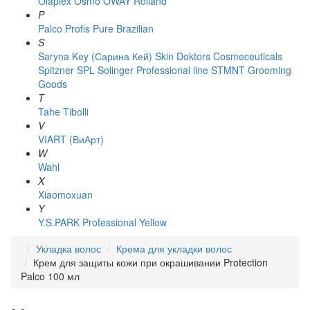
Olaplex
Osmo
OWAY Rolland
P
Palco
Profis
Pure Brazilian
S
Saryna Key (Сарина Кей)
Skin Doktors Cosmeceuticals
Spitzner
SPL Solinger Professional line
STMNT Grooming
Goods
T
Tahe
Tibolli
V
VIART (ВиАрт)
W
Wahl
X
Xiaomoxuan
Y
Y.S.PARK Professional
Yellow
Укладка волос
Крема для укладки волос
Крем для защиты кожи при окрашивании Protection
Palco 100 мл