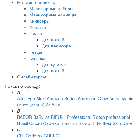
Маникюр-педикюр
Маникюрные наборы
Маникюрные ножницы
Книпсеры
Лопатки
Пилки
Для ногтей
Для педикюра
Резцы
Кусачки
Для кутикул
Для ногтей
Онлайн курсы
Поиск по бренду:
A
Alter Ego
Aluxi
Amazon Series
American Crew
Anthocyanin
(Антоцианин)
ArtAlex
B
BABOR
BaByliss
BIFULL Professional
Biotop professional
Brasil Cacau Сadiveu
Brazilian Blowout
Byothea Skin Care
C
CHI
Corioliss
CULT.O