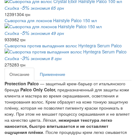
-5%
Скидка
экономия 65 грн
1239
1304
грн
Сыворотка для локонов Hairstyle Palco 150 мл
-5%
Скидка
экономия 49 грн
933
982
грн
Сыворотка против выпадения волос Hyntegra Serum Palco
-3%
Скидка
экономия 8 грн
275
283
грн
Описание
Применение
Protection Palco
 — защитный крем-барьер от итальянского 
бренда 
Palco Only Color,
 предназначенный для защиты кожи 
клиента и мастера во время окрашивания, осветления и 
тонирования волос. Крем образует на коже тонкую защитную 
плёнку, которая не позволяет пигменту краски проникать в 
кожу. При этом не мешает процессу окрашивания и не влияет 
на качество цвета. Лёгкая, 
нежирная текстура легко 
наносится, быстро впитывается и не оставляет 
ощущения плёнки
. После процедуры крем легко смывается 